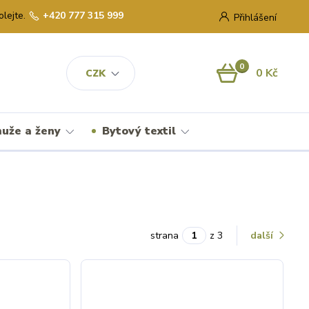
olejte.
+420 777 315 999
Přihlášení
0
0 Kč
CZK
uže a ženy
Bytový textil
strana
z 3
další