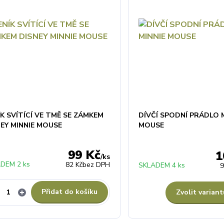
K SVÍTÍCÍ VE TMĚ SE ZÁMKEM
DÍVČÍ SPODNÍ PRÁDLO 
NEY MINNIE MOUSE
MOUSE
99 Kč
1
/
ks
DEM 2 ks
82 Kč
bez DPH
SKLADEM 4 ks
9
Přidat do košíku
Zvolit variant