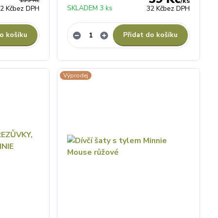
139 Kč
/
ks
SKLADEM 3 ks
2 Kč
bez DPH
32 Kč
bez DPH
o košíku
Přidat do košíku
Výprodej