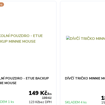
ej
LNÍ POUZDRO - ETUE BACKUP
DÍVČÍ TRIČKO MINNIE 
NIE MOUSE
149 Kč
/
ks
1
199 Kč
DEM 1 ks
123 Kč
bez DPH
SKLADEM 4 ks
15