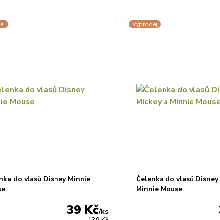
ej
Výprodej
nka do vlasů Disney Minnie
Čelenka do vlasů Disney
se
Minnie Mouse
39 Kč
/
ks