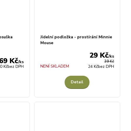
osuška
Jídelní podložka - prostírání Minnie
Mouse
29 Kč
/
ks
69 Kč
39 Kč
/
ks
NENÍ SKLADEM
0 Kč
bez DPH
24 Kč
bez DPH
Detail