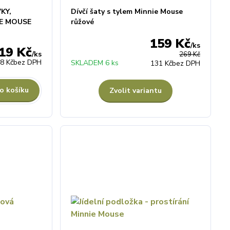
KY,
Dívčí šaty s tylem Minnie Mouse
IE MOUSE
růžové
159 Kč
/
ks
19 Kč
/
ks
269 Kč
8 Kč
bez DPH
SKLADEM 6 ks
131 Kč
bez DPH
o košíku
Zvolit variantu