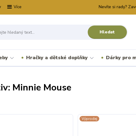
y
Nevíte si rady? Zav
Více
Hledat
řeby
Hračky a dětské doplňky
Dárky pro m
iv: Minnie Mouse
Výprodej