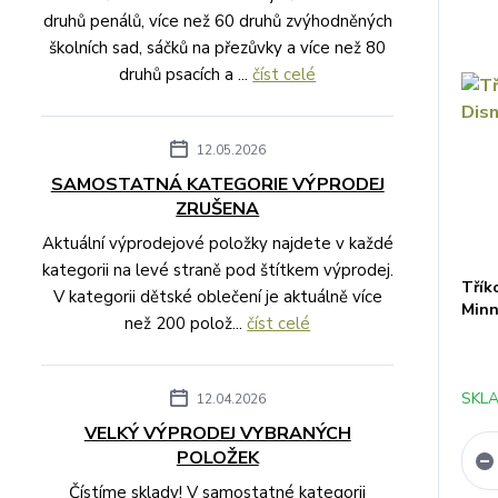
druhů penálů, více než 60 druhů zvýhodněných
školních sad, sáčků na přezůvky a více než 80
druhů psacích a ...
číst celé
12.05.2026
SAMOSTATNÁ KATEGORIE VÝPRODEJ
ZRUŠENA
Aktuální výprodejové položky najdete v každé
kategorii na levé straně pod štítkem výprodej.
Třík
V kategorii dětské oblečení je aktuálně více
Minn
než 200 polož...
číst celé
SKLA
12.04.2026
VELKÝ VÝPRODEJ VYBRANÝCH
POLOŽEK
Čístíme sklady! V samostatné kategorii