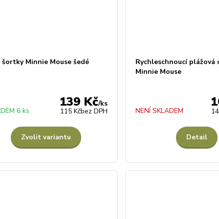
í šortky Minnie Mouse šedé
Rychleschnoucí plážová 
Minnie Mouse
139 Kč
1
/
ks
DEM 6 ks
NENÍ SKLADEM
115 Kč
bez DPH
14
Zvolit variantu
Detail