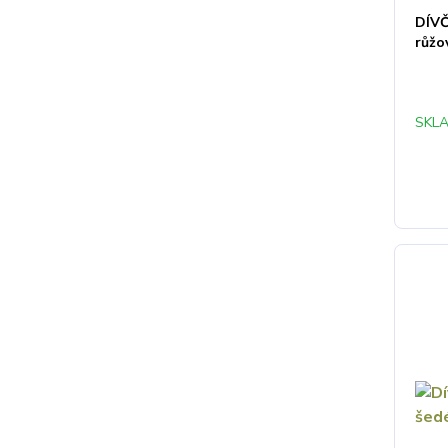
DÍVČ
růžo
SKLA