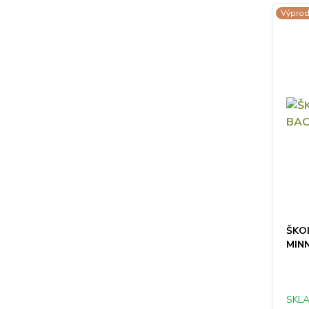
Výprod
ŠKO
MIN
SKLA