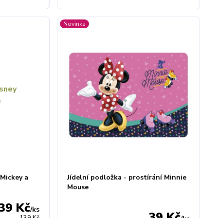
Novinka
 Mickey a
Jídelní podložka - prostírání Minnie
Mouse
39 Kč
/
ks
39 Kč