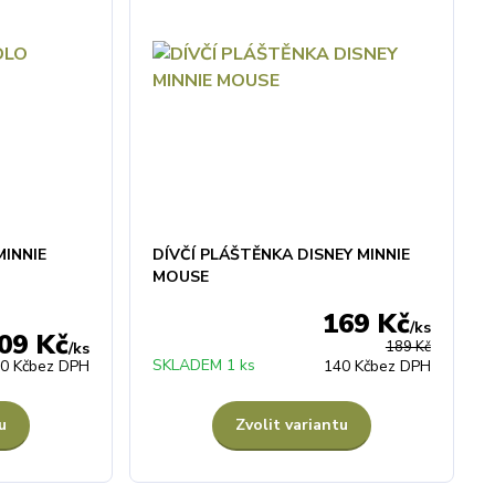
MINNIE
DÍVČÍ PLÁŠTĚNKA DISNEY MINNIE
MOUSE
169 Kč
/
ks
09 Kč
189 Kč
/
ks
SKLADEM 1 ks
0 Kč
bez DPH
140 Kč
bez DPH
u
Zvolit variantu