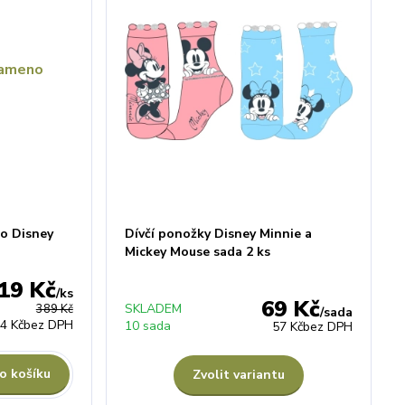
no Disney
Dívčí ponožky Disney Minnie a
Mickey Mouse sada 2 ks
19 Kč
/
ks
69 Kč
SKLADEM
389 Kč
/
sada
4 Kč
bez DPH
10 sada
57 Kč
bez DPH
o košíku
Zvolit variantu