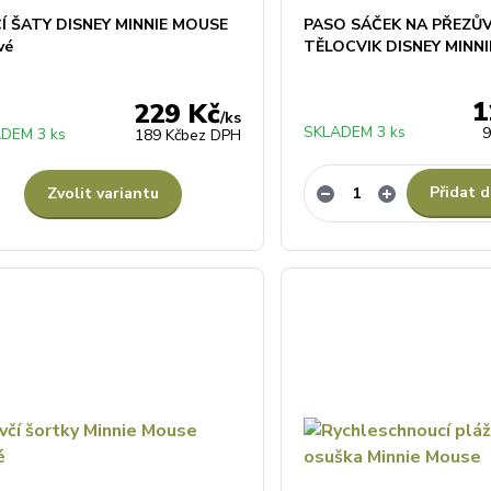
Í ŠATY DISNEY MINNIE MOUSE
PASO SÁČEK NA PŘEZŮV
vé
TĚLOCVIK DISNEY MINN
1
229 Kč
/
ks
SKLADEM 3 ks
9
DEM 3 ks
189 Kč
bez DPH
Přidat d
Zvolit variantu