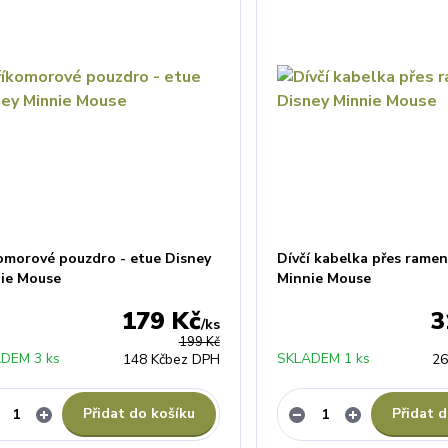
omorové pouzdro - etue Disney
Dívčí kabelka přes rame
ie Mouse
Minnie Mouse
179 Kč
3
/
ks
199 Kč
DEM 3 ks
SKLADEM 1 ks
148 Kč
bez DPH
26
Přidat do košíku
Přidat d