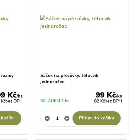
Dreamy
Sáček na přezůvky, tělocvik
jednorožec
09 Kč
99 Kč
/
ks
/
ks
SKLADEM 1 ks
 Kč
bez DPH
82 Kč
bez DPH
 košíku
Přidat do košíku