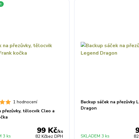
t
1 hodnocení
Backup sáček na přezůvky 
Dragon
 přezůvky, tělocvik Cleo a
očka
99 Kč
/
ks
 3 ks
SKLADEM 3 ks
82 Kč
bez DPH
82