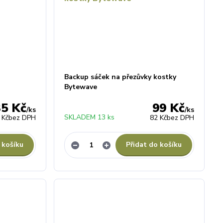
Backup sáček na přezůvky kostky
Bytewave
35 Kč
99 Kč
/
ks
/
ks
SKLADEM 13 ks
 Kč
bez DPH
82 Kč
bez DPH
 košíku
Přidat do košíku