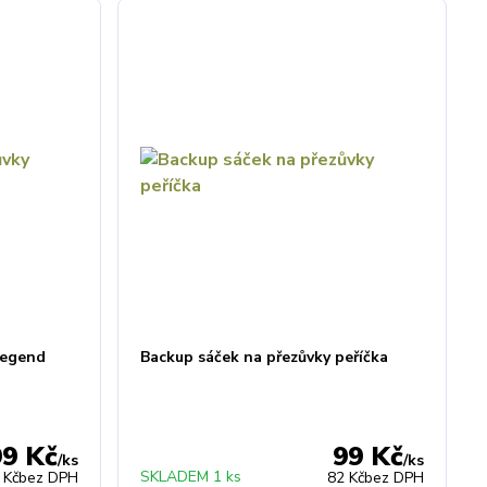
Legend
Backup sáček na přezůvky peříčka
99 Kč
99 Kč
/
ks
/
ks
SKLADEM 1 ks
 Kč
bez DPH
82 Kč
bez DPH