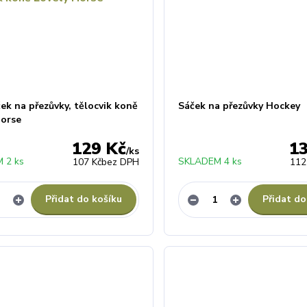
ek na přezůvky, tělocvik koně
Sáček na přezůvky Hockey
Horse
129 Kč
1
/
ks
 2 ks
SKLADEM 4 ks
107 Kč
bez DPH
112
Přidat do košíku
Přidat do