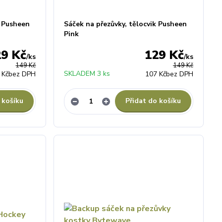
k Pusheen
Sáček na přezůvky, tělocvik Pusheen
Pink
29 Kč
129 Kč
/
ks
/
ks
149 Kč
149 Kč
SKLADEM 3 ks
 Kč
bez DPH
107 Kč
bez DPH
 košíku
Přidat do košíku