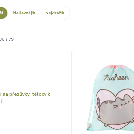
ší
Nejlevnější
Nejdražší
36 z 79