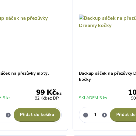
sáček na přezůvky motýl
Backup sáček na přezůvky 
kočky
99 Kč
1
/
ks
 9 ks
SKLADEM 5 ks
82 Kč
bez DPH
90
Přidat do košíku
Přidat do