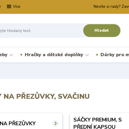
y
Nevíte si rady? Zav
Více
Hledat
řeby
Hračky a dětské doplňky
Dárky pro m
 NA PŘEZŮVKY, SVAČINU
SÁČKY PREMIUM, S
 NA PŘEZŮVKY
PŘEDNÍ KAPSOU