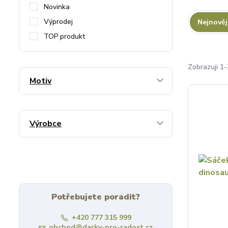
Novinka
Výprodej
Nejnověj
TOP produkt
Zobrazuji 1-
Motiv
Výrobce
Potřebujete poradit?
+420 777 315 999
obchod@darky-pro-radost.cz