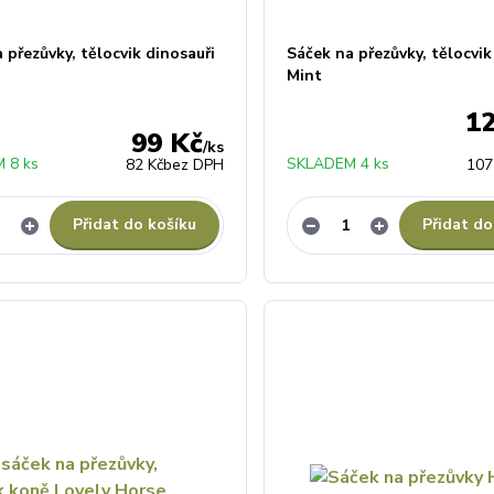
 přezůvky, tělocvik dinosauři
Sáček na přezůvky, tělocvi
Mint
1
99 Kč
/
ks
 8 ks
SKLADEM 4 ks
82 Kč
bez DPH
107
Přidat do košíku
Přidat do