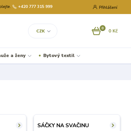
olejte.
+420 777 315 999
Přihlášení
0
0 Kč
CZK
uže a ženy
Bytový textil
SÁČKY NA SVAČINU