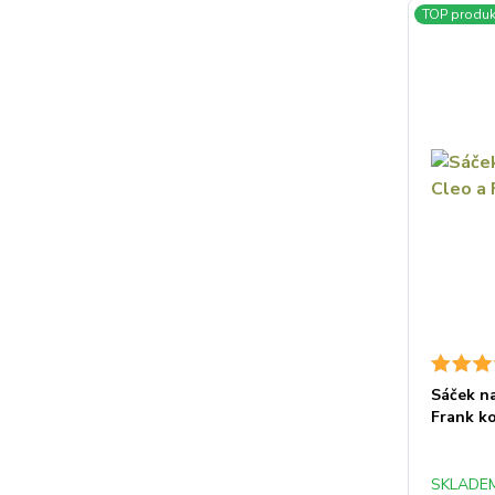
TOP produk
Sáček na
Frank k
SKLADEM