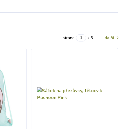
strana
z 3
další