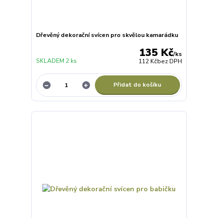
Dřevěný dekorační svícen pro skvělou kamarádku
135 Kč
/
ks
SKLADEM 2 ks
112 Kč
bez DPH
Přidat do košíku