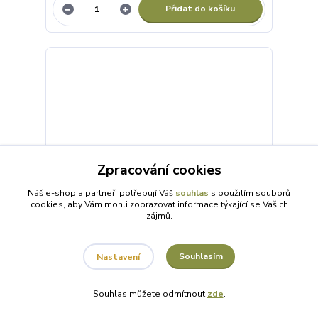
Přidat do košíku
Zpracování cookies
Náš e-shop a partneři potřebují Váš
souhlas
s použitím souborů
cookies, aby Vám mohli zobrazovat informace týkající se Vašich
zájmů.
Souhlasím
Nastavení
UMĚLÝ STONEK S ČERVENÝMI KVĚTY 85 CM
Souhlas můžete odmítnout
zde
.
99 Kč
/
ks
130 Kč