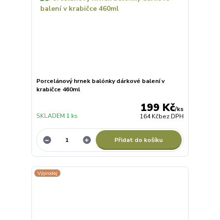
Porcelánový hrnek balónky dárkové balení v
krabičce 460ml
199 Kč
/
ks
SKLADEM 1 ks
164 Kč
bez DPH
Přidat do košíku
Výprodej