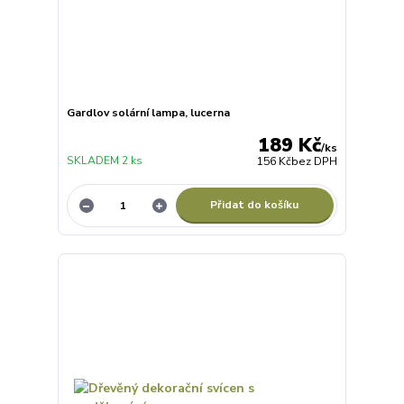
Gardlov solární lampa, lucerna
189 Kč
/
ks
SKLADEM 2 ks
156 Kč
bez DPH
Přidat do košíku