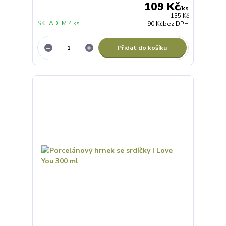
109 Kč
/
ks
135 Kč
SKLADEM 4 ks
90 Kč
bez DPH
Přidat do košíku