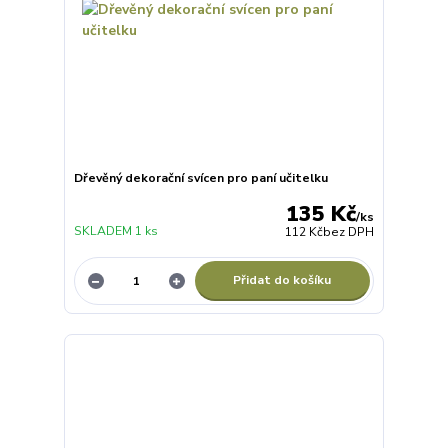
Dřevěný dekorační svícen pro paní učitelku
135 Kč
/
ks
SKLADEM 1 ks
112 Kč
bez DPH
Přidat do košíku