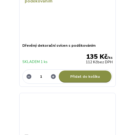
Dřevěný dekorační svícen s poděkováním
135 Kč
/
ks
SKLADEM 1 ks
112 Kč
bez DPH
Přidat do košíku