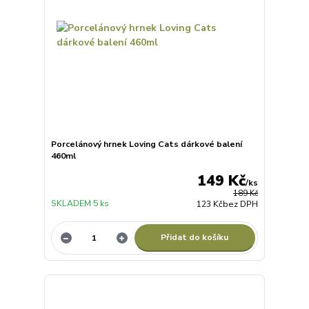
Porcelánový hrnek Loving Cats dárkové balení
460ml
149 Kč
/
ks
189 Kč
SKLADEM 5 ks
123 Kč
bez DPH
Přidat do košíku