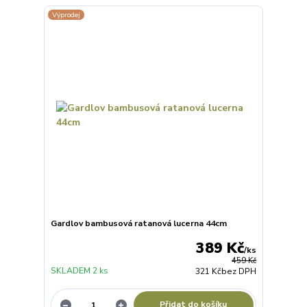
Výprodej
Gardlov bambusová ratanová lucerna 44cm
389 Kč
/
ks
459 Kč
SKLADEM 2 ks
321 Kč
bez DPH
Přidat do košíku