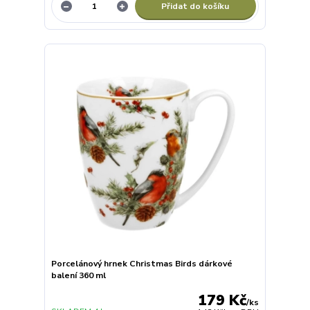
Přidat do košíku
Porcelánový hrnek Christmas Birds dárkové
balení 360 ml
179 Kč
/
ks