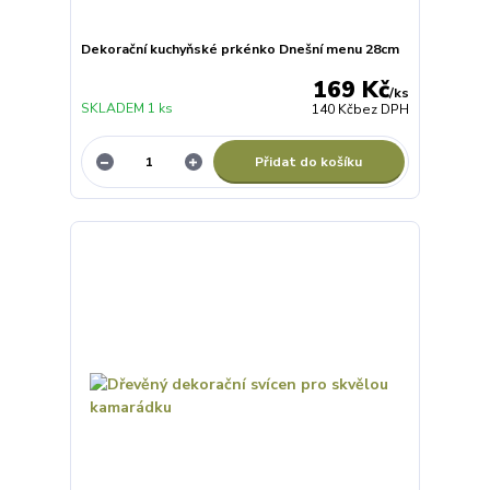
Dekorační kuchyňské prkénko Dnešní menu 28cm
169 Kč
/
ks
SKLADEM 1 ks
140 Kč
bez DPH
Přidat do košíku