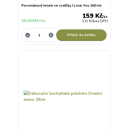
Porcelánový hrnek se srdíčky I Love You 300 ml
159 Kč
/
ks
SKLADEM 2 ks
131 Kč
bez DPH
Přidat do košíku