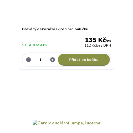
Dřevěný dekorační svícen pro babičku
135 Kč
/
ks
SKLADEM 4 ks
112 Kč
bez DPH
Přidat do košíku