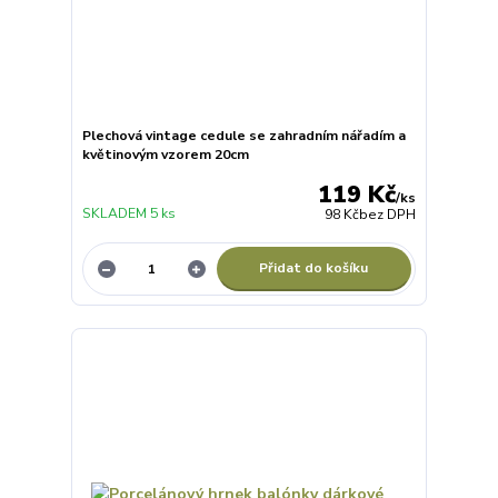
Plechová vintage cedule se zahradním nářadím a
květinovým vzorem 20cm
119 Kč
/
ks
SKLADEM 5 ks
98 Kč
bez DPH
Přidat do košíku