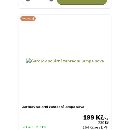
Výprodej
Gardlov solární zahradní lampa sova
199 Kč
/
ks
239 Kč
SKLADEM 3 ks
164 Kč
bez DPH