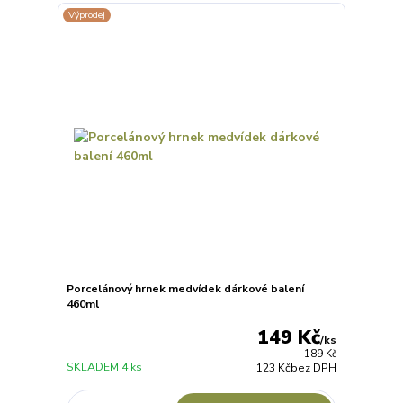
Výprodej
Porcelánový hrnek medvídek dárkové balení
460ml
149 Kč
/
ks
189 Kč
SKLADEM 4 ks
123 Kč
bez DPH