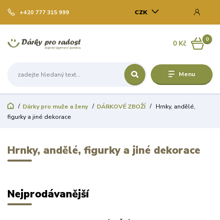
CZK
+420 777 315 999
0
0 Kč
Menu
Dárky pro muže a ženy
DÁRKOVÉ ZBOŽÍ
Hrnky, andělé,
figurky a jiné dekorace
Hrnky, andělé, figurky a jiné dekorace
Nejprodávanější