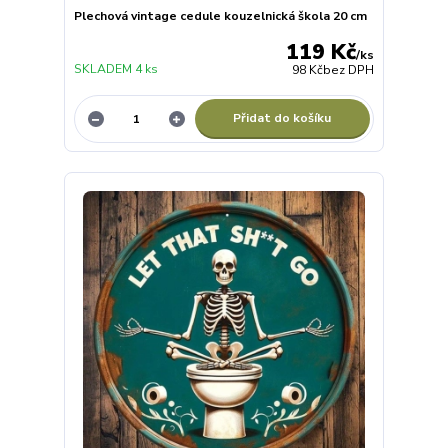
Plechová vintage cedule kouzelnická škola 20 cm
119 Kč
/
ks
SKLADEM 4 ks
98 Kč
bez DPH
Přidat do košíku