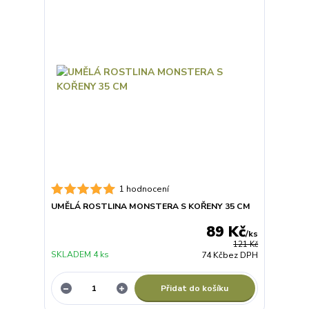
1 hodnocení
UMĚLÁ ROSTLINA MONSTERA S KOŘENY 35 CM
89 Kč
/
ks
121 Kč
SKLADEM 4 ks
74 Kč
bez DPH
Přidat do košíku