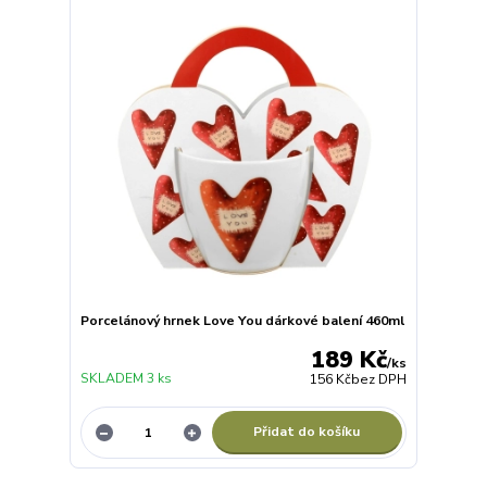
Porcelánový hrnek Love You dárkové balení 460ml
189 Kč
/
ks
SKLADEM 3 ks
156 Kč
bez DPH
Přidat do košíku