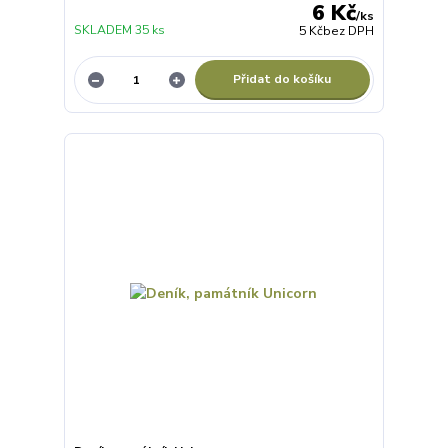
6 Kč
/
ks
SKLADEM 35 ks
5 Kč
bez DPH
Přidat do košíku