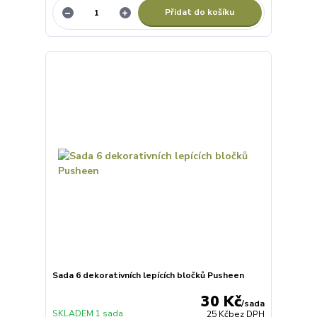
Přidat do košíku
Sada 6 dekorativních lepících bločků Pusheen
30 Kč
/
sada
SKLADEM 1 sada
25 Kč
bez DPH