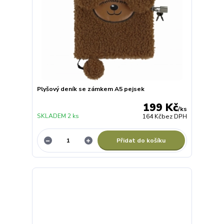
Plyšový deník se zámkem A5 pejsek
199 Kč
/
ks
SKLADEM 2 ks
164 Kč
bez DPH
Přidat do košíku