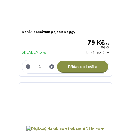
Deník, památník pejsek Doggy
79 Kč
/
ks
89 Kč
SKLADEM 5 ks
65 Kč
bez DPH
Přidat do košíku