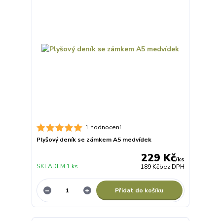
1 hodnocení
Plyšový deník se zámkem A5 medvídek
229 Kč
/
ks
SKLADEM 1 ks
189 Kč
bez DPH
Přidat do košíku