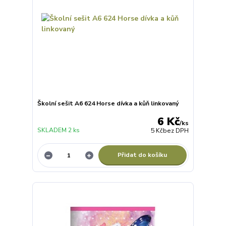
Školní sešit A6 624 Horse dívka a kůň linkovaný
6 Kč
/
ks
SKLADEM 2 ks
5 Kč
bez DPH
Přidat do košíku