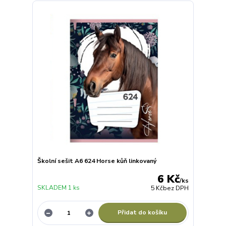
Školní sešit A6 624 Horse kůň linkovaný
6 Kč
/
ks
SKLADEM 1 ks
5 Kč
bez DPH
Přidat do košíku