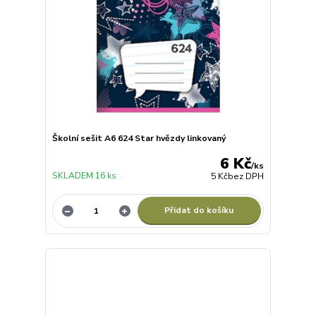
Školní sešit A6 624 Star hvězdy linkovaný
6 Kč
/
ks
SKLADEM 16 ks
5 Kč
bez DPH
Přidat do košíku