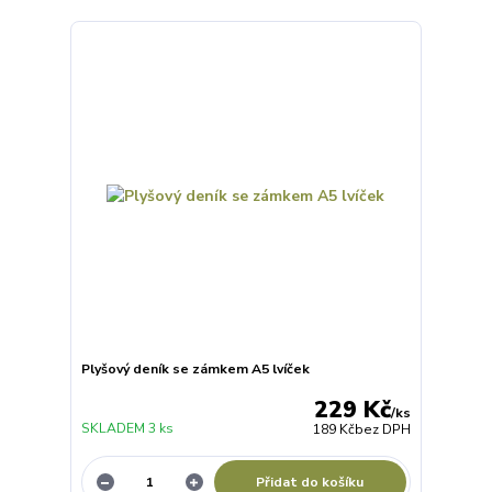
Plyšový deník se zámkem A5 lvíček
229 Kč
/
ks
SKLADEM 3 ks
189 Kč
bez DPH
Přidat do košíku