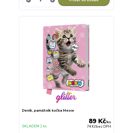
Deník, památník kočka Meow
89 Kč
/
ks
SKLADEM 2 ks
74 Kč
bez DPH