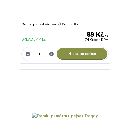
Deník, památník motýl Butterfly
89 Kč
/
ks
SKLADEM 4 ks
74 Kč
bez DPH
Přidat do košíku