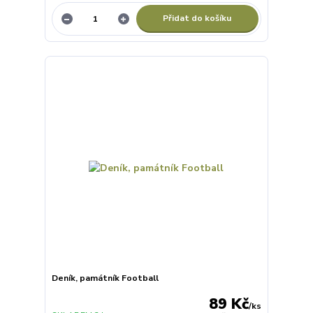
Přidat do košíku
Deník, památník Football
89 Kč
/
ks