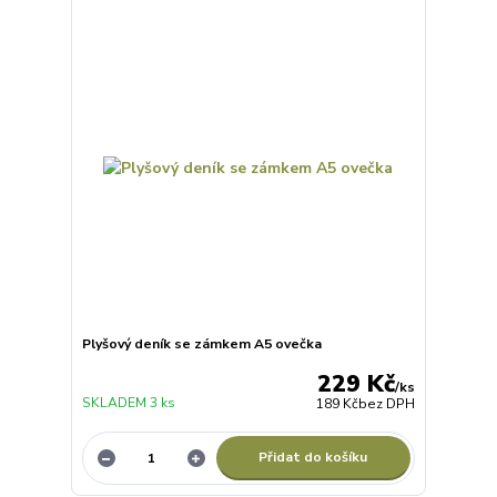
Plyšový deník se zámkem A5 ovečka
229 Kč
/
ks
SKLADEM 3 ks
189 Kč
bez DPH
Přidat do košíku