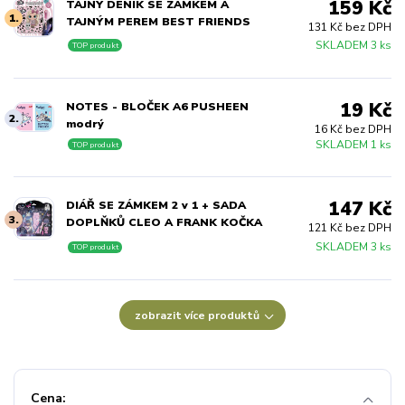
159 Kč
TAJNÝ DENÍK SE ZÁMKEM A
1.
TAJNÝM PEREM BEST FRIENDS
131 Kč bez DPH
SKLADEM 3 ks
TOP produkt
19 Kč
NOTES - BLOČEK A6 PUSHEEN
2.
modrý
16 Kč bez DPH
SKLADEM 1 ks
TOP produkt
147 Kč
DIÁŘ SE ZÁMKEM 2 v 1 + SADA
3.
DOPLŇKŮ CLEO A FRANK KOČKA
121 Kč bez DPH
SKLADEM 3 ks
TOP produkt
zobrazit více produktů
Cena: