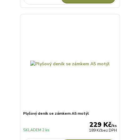
Plyšový deník se zámkem A5 motýl
229 Kč
/
ks
SKLADEM 2 ks
189 Kč
bez DPH