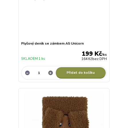
Plyšový deník se zámkem A5 Unicorn
199 Kč
/
ks
SKLADEM 1 ks
164 Kč
bez DPH
Přidat do košíku