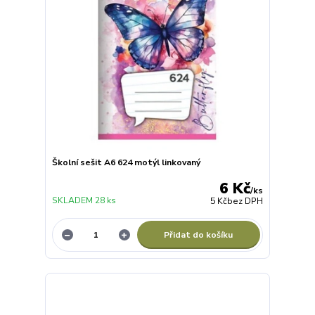
Školní sešit A6 624 motýl linkovaný
6 Kč
/
ks
SKLADEM 28 ks
5 Kč
bez DPH
Přidat do košíku