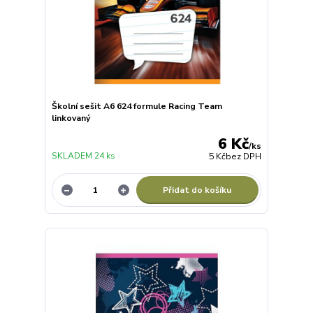
Školní sešit A6 624 formule Racing Team
linkovaný
6 Kč
/
ks
SKLADEM 24 ks
5 Kč
bez DPH
Přidat do košíku