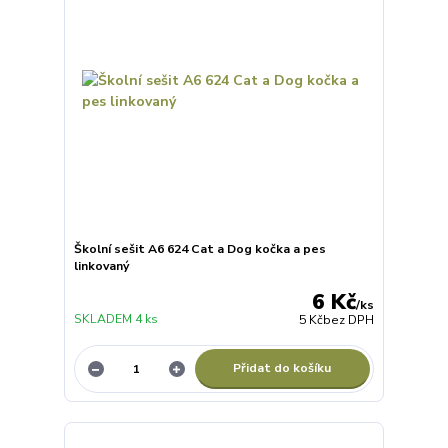
Školní sešit A6 624 Cat a Dog kočka a pes
linkovaný
6 Kč
/
ks
SKLADEM 4 ks
5 Kč
bez DPH
Přidat do košíku