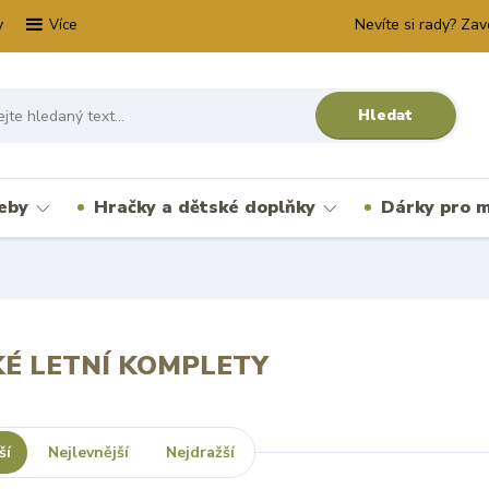
y
Nevíte si rady? Zav
Více
Hledat
řeby
Hračky a dětské doplňky
Dárky pro m
É LETNÍ KOMPLETY
ší
Nejlevnější
Nejdražší