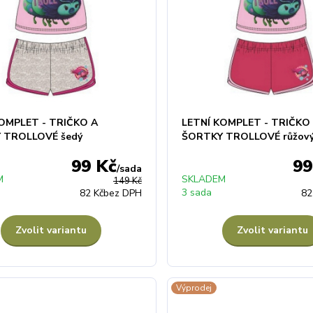
KOMPLET - TRIČKO A
LETNÍ KOMPLET - TRIČKO
 TROLLOVÉ šedý
ŠORTKY TROLLOVÉ růžov
99 Kč
99
/
sada
M
SKLADEM
149 Kč
3 sada
82 Kč
bez DPH
82
Zvolit variantu
Zvolit variantu
Výprodej