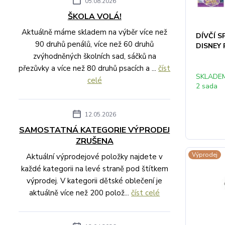
05.08.2026
ŠKOLA VOLÁ!
Aktuálně máme skladem na výběr více než
DÍVČÍ 
90 druhů penálů, více než 60 druhů
DISNEY 
zvýhodněných školních sad, sáčků na
přezůvky a více než 80 druhů psacích a ...
číst
SKLADE
celé
2 sada
12.05.2026
SAMOSTATNÁ KATEGORIE VÝPRODEJ
ZRUŠENA
Výprodej
Aktuální výprodejové položky najdete v
každé kategorii na levé straně pod štítkem
výprodej. V kategorii dětské oblečení je
aktuálně více než 200 polož...
číst celé