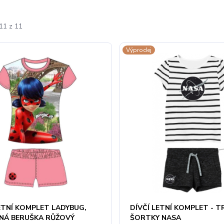
11 z 11
Výprodej
LETNÍ KOMPLET LADYBUG,
DÍVČÍ LETNÍ KOMPLET - T
NÁ BERUŠKA RŮŽOVÝ
ŠORTKY NASA