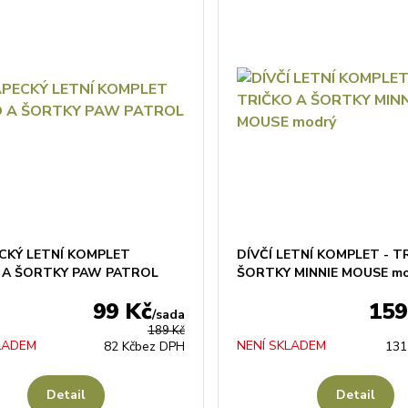
CKÝ LETNÍ KOMPLET
DÍVČÍ LETNÍ KOMPLET - T
 A ŠORTKY PAW PATROL
ŠORTKY MINNIE MOUSE mo
99 Kč
159
/
sada
189 Kč
LADEM
NENÍ SKLADEM
82 Kč
bez DPH
131
Detail
Detail