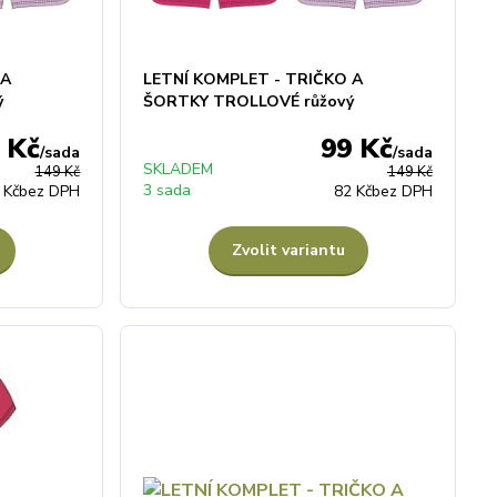
 A
LETNÍ KOMPLET - TRIČKO A
ý
ŠORTKY TROLLOVÉ růžový
 Kč
99 Kč
/
sada
/
sada
SKLADEM
149 Kč
149 Kč
3 sada
 Kč
bez DPH
82 Kč
bez DPH
Zvolit variantu