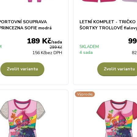
SPORTOVNÍ SOUPRAVA
LETNÍ KOMPLET - TRIČKO
PRINCEZNA SOFIE modrá
ŠORTKY TROLLOVÉ fialov
189 Kč
99
/
sada
M
SKLADEM
299 Kč
4 sada
156 Kč
bez DPH
82
Zvolit variantu
Zvolit variantu
Výprodej