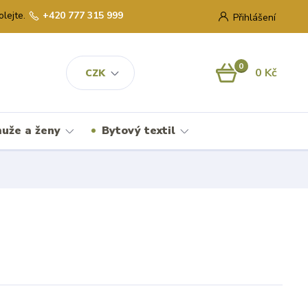
olejte.
+420 777 315 999
Přihlášení
0
0 Kč
CZK
uže a ženy
Bytový textil