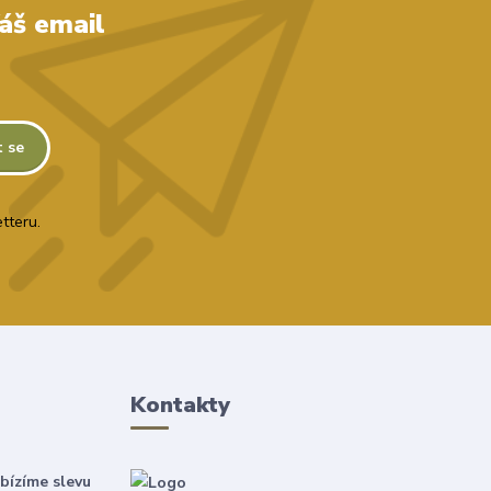
áš email
t se
tteru.
Kontakty
bízíme slevu