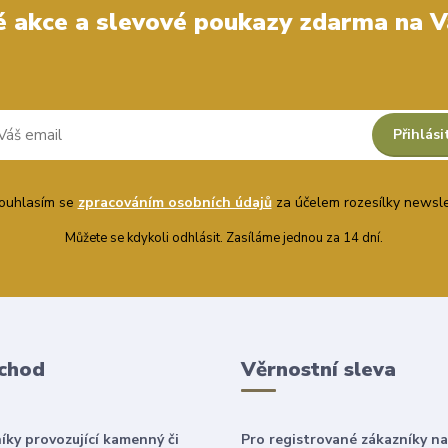
 akce a slevové poukazy zdarma na V
Přihlási
uhlasím se
zpracováním osobních údajů
za účelem rozesílky newsle
Můžete se kdykoli odhlásit. Zasíláme jednou za 14 dní.
chod
Věrnostní sleva
íky provozující kamenný či
Pro registrované zákazníky na