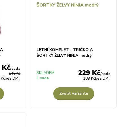
 A
LETNÍ KOMPLET - TRIČKO A
ý
ŠORTKY ŽELVY NINJA modrý
 Kč
/
sada
229 Kč
SKLADEM
149 Kč
/
sada
1 sada
 Kč
bez DPH
189 Kč
bez DPH
Zvolit variantu