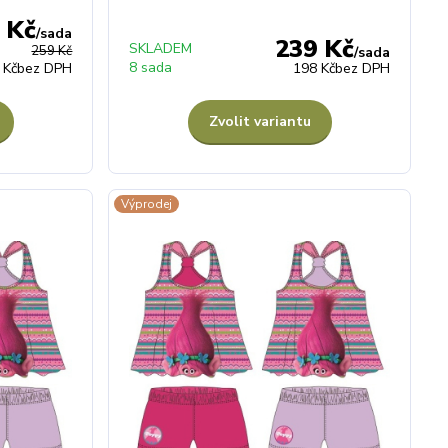
 Kč
/
sada
239 Kč
SKLADEM
259 Kč
/
sada
8 sada
 Kč
bez DPH
198 Kč
bez DPH
Zvolit variantu
Výprodej