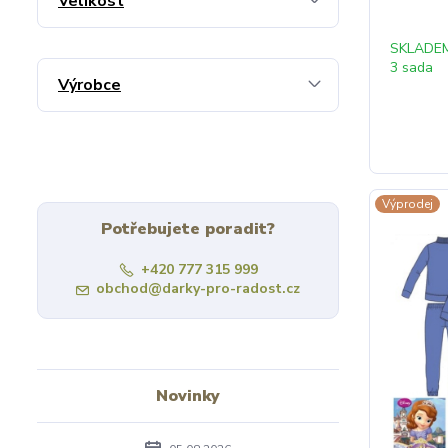
Velikost
SKLADE
3 sada
Výrobce
Výprodej
Potřebujete poradit?
+420 777 315 999
obchod@darky-pro-radost.cz
Novinky