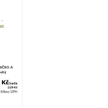
RIČKO A
drý
 Kč
/
sada
229 Kč
 Kč
bez DPH