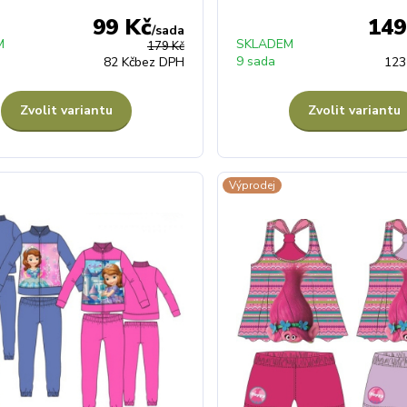
99 Kč
149
/
sada
M
SKLADEM
179 Kč
9 sada
82 Kč
bez DPH
123
Zvolit variantu
Zvolit variantu
Výprodej