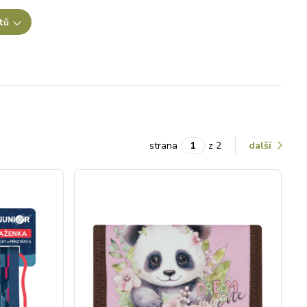
tů
strana
z 2
další