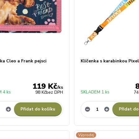
a Cleo a Frank pejsci
Klíčenka s karabinkou Pixel
119 Kč
/
ks
 4 ks
SKLADEM 1 ks
98 Kč
bez DPH
74
Přidat do košíku
Přidat do
Výprodej