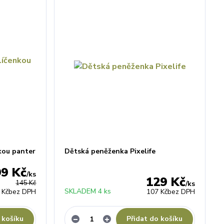
kou panter
Dětská peněženka Pixelife
99 Kč
/
ks
129 Kč
145 Kč
/
ks
SKLADEM 4 ks
 Kč
bez DPH
107 Kč
bez DPH
 košíku
Přidat do košíku