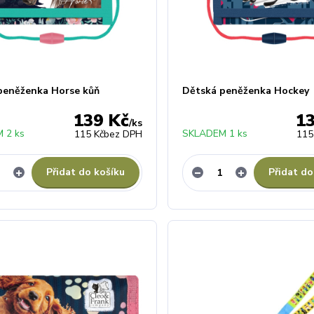
peněženka Horse kůň
Dětská peněženka Hockey
139 Kč
1
/
ks
 2 ks
SKLADEM 1 ks
115 Kč
bez DPH
115
Přidat do košíku
Přidat do