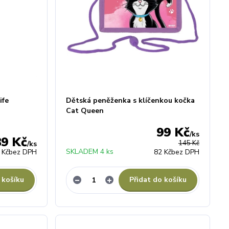
ife
Dětská peněženka s klíčenkou kočka
Cat Queen
99 Kč
/
ks
89 Kč
145 Kč
/
ks
SKLADEM 4 ks
 Kč
bez DPH
82 Kč
bez DPH
 košíku
Přidat do košíku