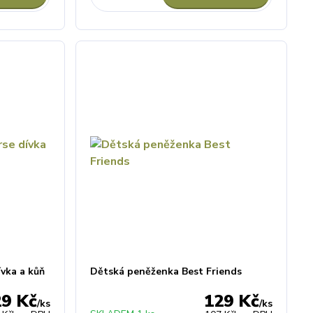
vka a kůň
Dětská peněženka Best Friends
29 Kč
129 Kč
/
ks
/
ks