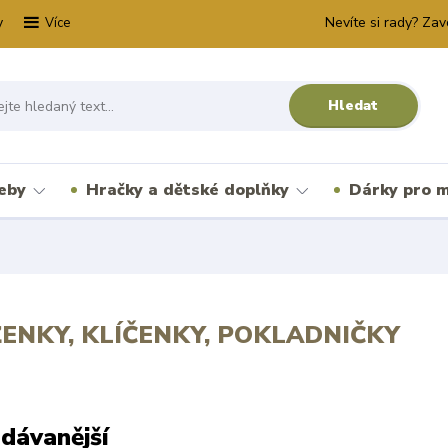
y
Nevíte si rady? Zav
Více
Hledat
řeby
Hračky a dětské doplňky
Dárky pro m
ENKY, KLÍČENKY, POKLADNIČKY
dávanější