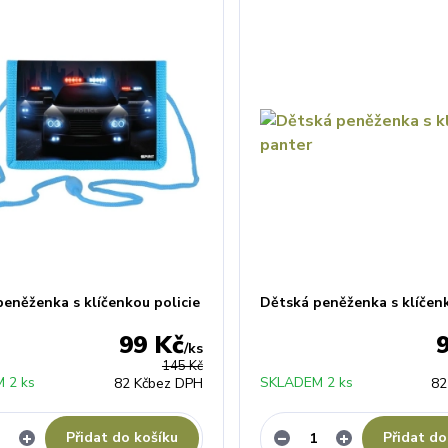
eněženka s klíčenkou policie
Dětská peněženka s klíčen
99 Kč
/
ks
145 Kč
 2 ks
SKLADEM 2 ks
82 Kč
bez DPH
82
Přidat do košíku
Přidat do