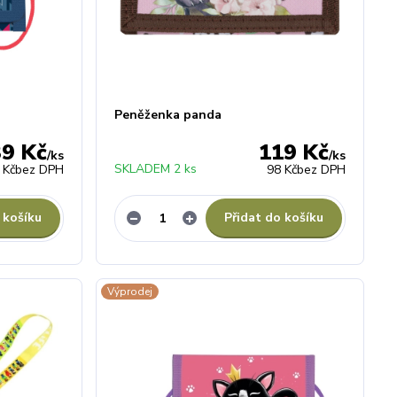
Peněženka panda
39 Kč
119 Kč
/
ks
/
ks
SKLADEM 2 ks
 Kč
bez DPH
98 Kč
bez DPH
 košíku
Přidat do košíku
Výprodej