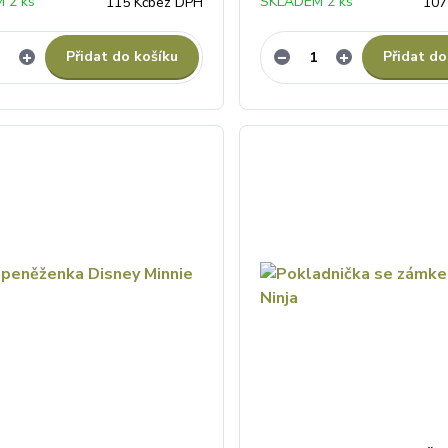
 2 ks
SKLADEM 2 ks
115 Kč
bez DPH
107
Přidat do košíku
Přidat do