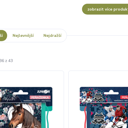
zobrazit více produk
ší
Nejlevnější
Nejdražší
36 z 43