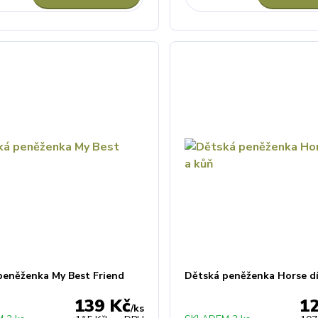
peněženka My Best Friend
Dětská peněženka Horse dí
139 Kč
1
/
ks