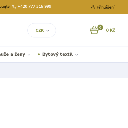
olejte.
+420 777 315 999
Přihlášení
0
0 Kč
CZK
uže a ženy
Bytový textil