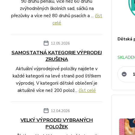
90 druhů penálů, více než 60 druhů
zvýhodněných školních sad, sáčků na
přezůvky a více než 80 druhů psacích a ...
číst
celé
Dětská 
12.05.2026
SAMOSTATNÁ KATEGORIE VÝPRODEJ
SKLADEM
ZRUŠENA
Aktuální výprodejové položky najdete v
každé kategorii na levé straně pod štítkem
výprodej. V kategorii dětské oblečení je
aktuálně více než 200 polož...
číst celé
12.04.2026
VELKÝ VÝPRODEJ VYBRANÝCH
POLOŽEK