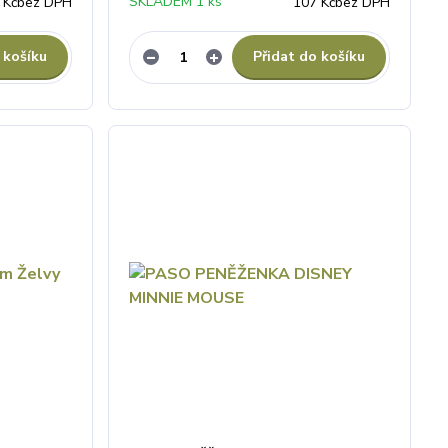
SKLADEM 1 ks
 Kč
bez DPH
107 Kč
bez DPH
 košíku
Přidat do košíku