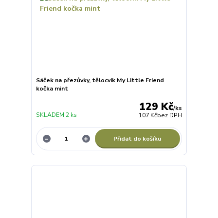
Sáček na přezůvky, tělocvik My Little Friend
kočka mint
129 Kč
/
ks
SKLADEM 2 ks
107 Kč
bez DPH
Přidat do košíku