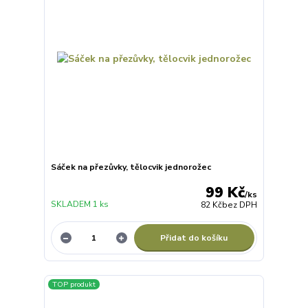
Sáček na přezůvky, tělocvik jednorožec
99 Kč
/
ks
SKLADEM 1 ks
82 Kč
bez DPH
Přidat do košíku
TOP produkt