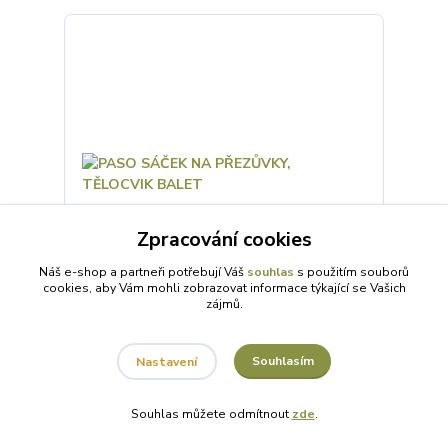
Zpracování cookies
Náš e-shop a partneři potřebují Váš
souhlas
s použitím souborů
cookies, aby Vám mohli zobrazovat informace týkající se Vašich
zájmů.
PASO SÁČEK NA PŘEZŮVKY, TĚLOCVIK BALET
Souhlasím
Nastavení
119 Kč
/
ks
SKLADEM 1 ks
98 Kč
bez DPH
Souhlas můžete odmítnout
zde
.
Přidat do košíku