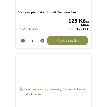
Sáček na přezůvky, tělocvik Pusheen Pink
129 Kč
/
ks
149 Kč
SKLADEM 3 ks
107 Kč
bez DPH
Přidat do košíku