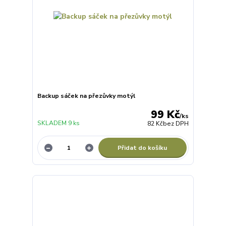
Backup sáček na přezůvky motýl
99 Kč
/
ks
SKLADEM 9 ks
82 Kč
bez DPH
Přidat do košíku