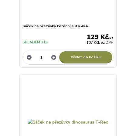
Sáček na přezůvky terénní auto 4x4
129 Kč
/
ks
SKLADEM 3 ks
107 Kč
bez DPH
Přidat do košíku