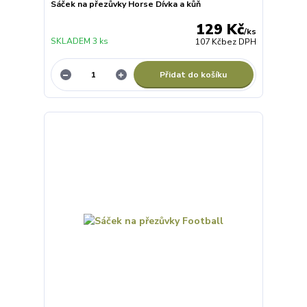
Sáček na přezůvky Horse Dívka a kůň
129 Kč
/
ks
SKLADEM 3 ks
107 Kč
bez DPH
Přidat do košíku