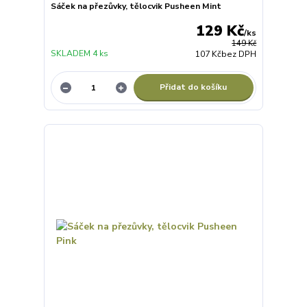
Sáček na přezůvky, tělocvik Pusheen Mint
129 Kč
/
ks
149 Kč
SKLADEM 4 ks
107 Kč
bez DPH
Přidat do košíku