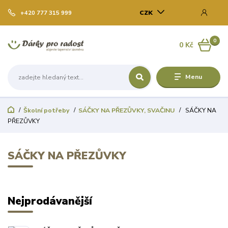
CZK
+420 777 315 999
0
0 Kč
Menu
Školní potřeby
SÁČKY NA PŘEZŮVKY, SVAČINU
SÁČKY NA
PŘEZŮVKY
SÁČKY NA PŘEZŮVKY
Nejprodávanější