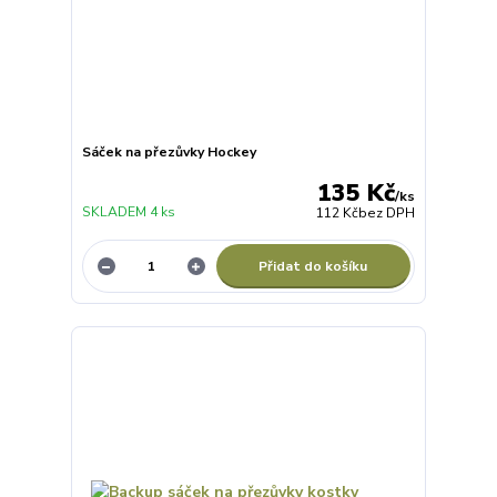
Sáček na přezůvky Hockey
135 Kč
/
ks
SKLADEM 4 ks
112 Kč
bez DPH
Přidat do košíku