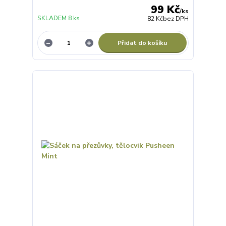
99 Kč
/
ks
SKLADEM 8 ks
82 Kč
bez DPH
Přidat do košíku