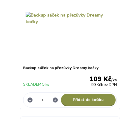
Backup sáček na přezůvky Dreamy kočky
109 Kč
/
ks
SKLADEM 5 ks
90 Kč
bez DPH
Přidat do košíku