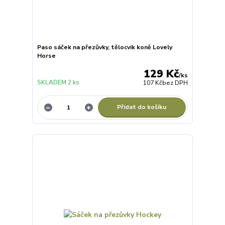
Paso sáček na přezůvky, tělocvik koně Lovely
Horse
129 Kč
/
ks
SKLADEM 2 ks
107 Kč
bez DPH
Přidat do košíku