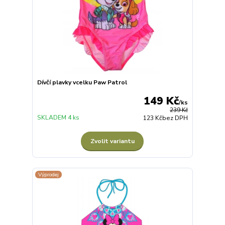
Dívčí plavky vcelku Paw Patrol
149 Kč
/
ks
239 Kč
SKLADEM 4 ks
123 Kč
bez DPH
Zvolit variantu
Výprodej