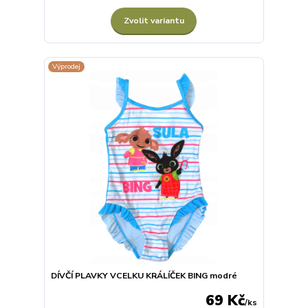
Zvolit variantu
Výprodej
DÍVČÍ PLAVKY VCELKU KRÁLÍČEK BING modré
69 Kč
/
ks