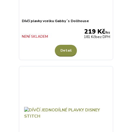
Dívčí plavky vcelku Gabby´s Dollhouse
219 Kč
/
ks
NENÍ SKLADEM
181 Kč
bez DPH
Detail