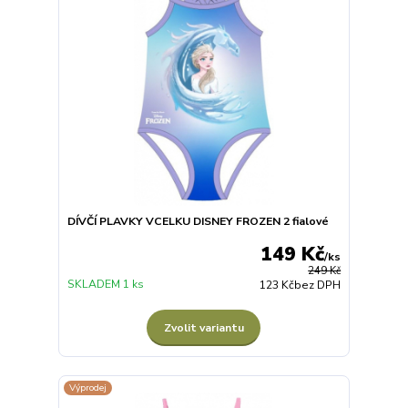
DÍVČÍ PLAVKY VCELKU DISNEY FROZEN 2 fialové
149 Kč
/
ks
249 Kč
SKLADEM 1 ks
123 Kč
bez DPH
Zvolit variantu
Výprodej