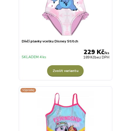
Dívčí plavky vcelku Disney Stitch
229 Kč
/
ks
SKLADEM 4 ks
189 Kč
bez DPH
Zvolit variantu
Výprodej