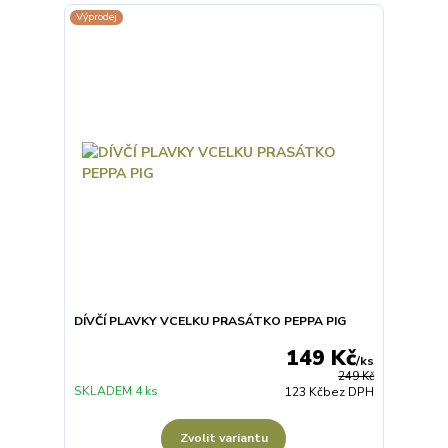
Výprodej
DÍVČÍ PLAVKY VCELKU PRASÁTKO PEPPA PIG
149 Kč
/
ks
249 Kč
SKLADEM 4 ks
123 Kč
bez DPH
Zvolit variantu