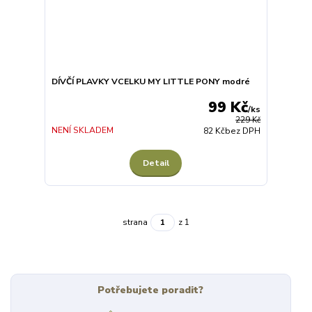
DÍVČÍ PLAVKY VCELKU MY LITTLE PONY modré
99 Kč
/
ks
229 Kč
NENÍ SKLADEM
82 Kč
bez DPH
Detail
strana
z 1
Potřebujete poradit?