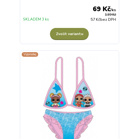
69 Kč
/
ks
139 Kč
SKLADEM 3 ks
57 Kč
bez DPH
Zvolit variantu
Výprodej