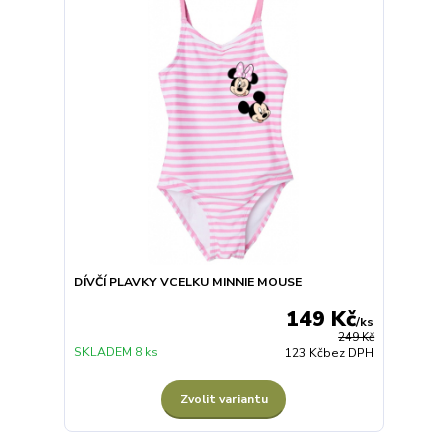
DÍVČÍ PLAVKY VCELKU MINNIE MOUSE
149 Kč
/
ks
249 Kč
SKLADEM 8 ks
123 Kč
bez DPH
Zvolit variantu