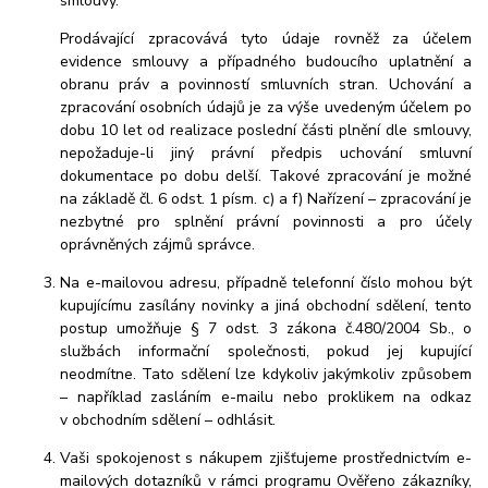
smlouvy.
Prodávající zpracovává tyto údaje rovněž za účelem
evidence smlouvy a případného budoucího uplatnění a
obranu práv a povinností smluvních stran. Uchování a
zpracování osobních údajů je za výše uvedeným účelem po
dobu 10 let od realizace poslední části plnění dle smlouvy,
nepožaduje-li jiný právní předpis uchování smluvní
dokumentace po dobu delší. Takové zpracování je možné
na základě čl. 6 odst. 1 písm. c) a f) Nařízení – zpracování je
nezbytné pro splnění právní povinnosti a pro účely
oprávněných zájmů správce.
Na e-mailovou adresu, případně telefonní číslo mohou být
kupujícímu zasílány novinky a jiná obchodní sdělení, tento
postup umožňuje § 7 odst. 3 zákona č.480/2004 Sb., o
službách informační společnosti, pokud jej kupující
neodmítne. Tato sdělení lze kdykoliv jakýmkoliv způsobem
– například zasláním e-mailu nebo proklikem na odkaz
v obchodním sdělení – odhlásit.
Vaši spokojenost s nákupem zjišťujeme prostřednictvím e-
mailových dotazníků v rámci programu Ověřeno zákazníky,