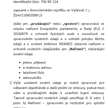
identifikační číslo: 704 83 124
zapsané v živnostenském rejstříku ve Vyškově, č. j.
Ž/zm/1169/2008 LS
(dále jen
„prodávající“
nebo
„správce“
) zpracovává ve
smyslu nařízení Evropského parlamentu a Rady (EU) č.
2016/679 o ochraně fyzických osob v souvislosti se
zpracováním osobních údajů a o volném pohybu těchto
údajů a o zrušení směrnice 95/46/ES (obecné nařízení o
ochraně osobních údajů)(dále jen
„Nařízení“
), následující
osobní údaje:
jméno, příjmení
e-mailovou adresu
telefonní číslo
adresu/sídlo
Výše uvedené osobní údaje je nutné zpracovat pro
odbavení objednávek a další plnění ze smlouvy, pokud mezi
vámi a prodávajícím dojde k uzavření kupní smlouvy.
Takové zpracování osobních údajů umožňuje čl. 6 odst. 1
písm. b) Nařízení – zpracování je nezbytné pro splnění