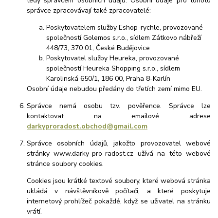
tedy správcem osobních údajů. Osobní údaje pro tohoto
správce zpracovávají také zpracovatelé:
Poskytovatelem služby Eshop-rychle, provozované
společností Golemos s.r.o., sídlem Zátkovo nábřeží
448/73, 370 01, České Budějovice
Poskytovatel služby Heureka, provozované
společností Heureka Shopping s.r.o., sídlem
Karolinská 650/1, 186 00, Praha 8-Karlín
Osobní údaje nebudou předány do třetích zemí mimo EU.
Správce nemá osobu tzv. pověřence. Správce lze
kontaktovat na emailové adrese
darkyproradost.obchod@gmail.com
Správce osobních údajů, jakožto provozovatel webové
stránky www.darky-pro-radost.cz užívá na této webové
stránce soubory cookies.
Cookies jsou krátké textové soubory, které webová stránka
ukládá v návštěvníkově počítači, a které poskytuje
internetový prohlížeč pokaždé, když se uživatel na stránku
vrátí.