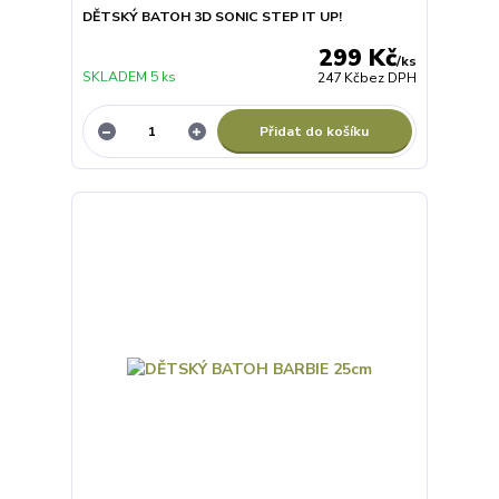
DĚTSKÝ BATOH 3D SONIC STEP IT UP!
299 Kč
/
ks
SKLADEM 5 ks
247 Kč
bez DPH
Přidat do košíku