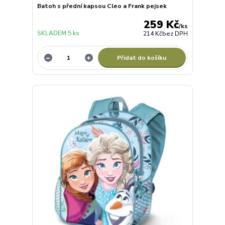
Batoh s přední kapsou Cleo a Frank pejsek
259 Kč
/
ks
SKLADEM 5 ks
214 Kč
bez DPH
Přidat do košíku