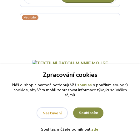
Výprodej
Zpracování cookies
Náš e-shop a partneři potřebují Váš
souhlas
s použitím souborů
cookies, aby Vám mohli zobrazovat informace týkající se Vašich
zájmů.
TEXTILNÍ BATOH MINNIE MOUSE
Souhlasím
Nastavení
189 Kč
/
ks
Souhlas můžete odmítnout
zde
.
239 Kč
SKLADEM 4 ks
156 Kč
bez DPH