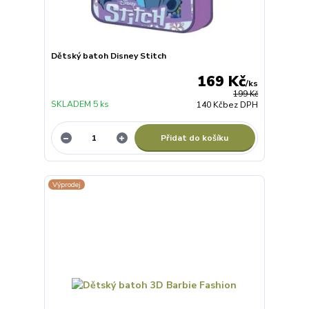
Dětský batoh Disney Stitch
169 Kč
/
ks
199 Kč
SKLADEM 5 ks
140 Kč
bez DPH
Přidat do košíku
Výprodej