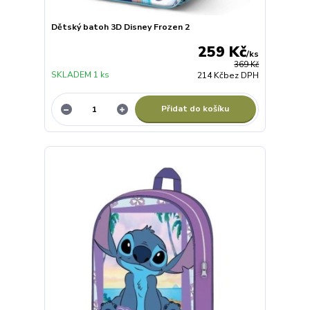
Dětský batoh 3D Disney Frozen 2
259 Kč
/
ks
369 Kč
SKLADEM 1 ks
214 Kč
bez DPH
Přidat do košíku