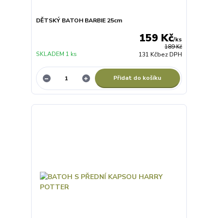
DĚTSKÝ BATOH BARBIE 25cm
159 Kč
/
ks
189 Kč
SKLADEM 1 ks
131 Kč
bez DPH
Přidat do košíku