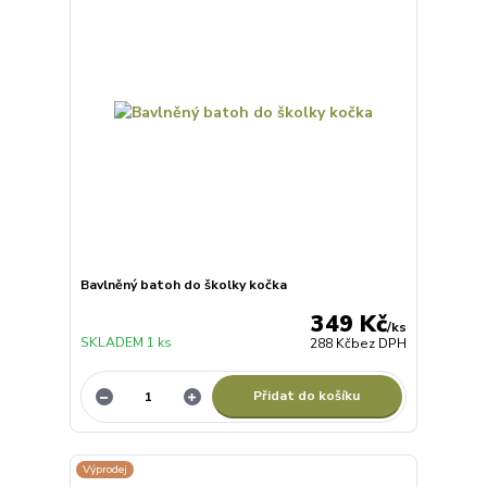
Bavlněný batoh do školky kočka
349 Kč
/
ks
SKLADEM 1 ks
288 Kč
bez DPH
Přidat do košíku
Výprodej