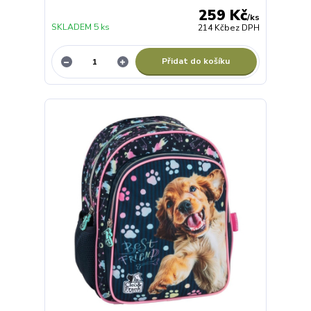
259 Kč
/
ks
SKLADEM 5 ks
214 Kč
bez DPH
Přidat do košíku