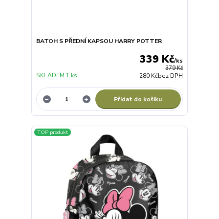
BATOH S PŘEDNÍ KAPSOU HARRY POTTER
339 Kč
/
ks
379 Kč
SKLADEM 1 ks
280 Kč
bez DPH
Přidat do košíku
TOP produkt