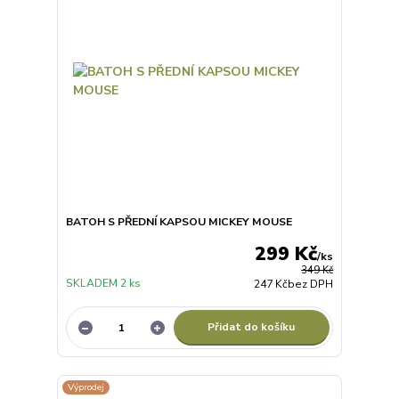
BATOH S PŘEDNÍ KAPSOU MICKEY MOUSE
299 Kč
/
ks
349 Kč
SKLADEM 2 ks
247 Kč
bez DPH
Přidat do košíku
Výprodej