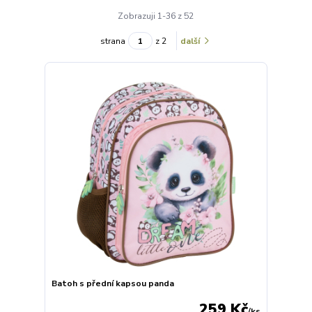
Zobrazuji 1-36 z 52
strana
z 2
další
Batoh s přední kapsou panda
259 Kč
/
ks