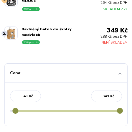
1.
MOUSE
264 Kč bez DPH
SKLADEM 2 ks
TOP produkt
349 Kč
Bavlněný batoh do školky
2.
medvídek
288 Kč bez DPH
NENÍ SKLADEM
TOP produkt
Cena:
Kč
Kč