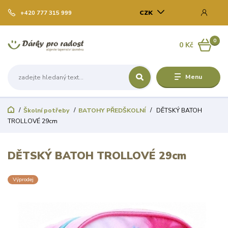
CZK
+420 777 315 999
0
0 Kč
Menu
Školní potřeby
BATOHY PŘEDŠKOLNÍ
DĚTSKÝ BATOH
TROLLOVÉ 29cm
DĚTSKÝ BATOH TROLLOVÉ 29cm
Výprodej