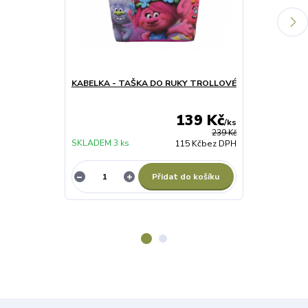
KABELKA - TAŠKA DO RUKY TROLLOVÉ
DÍVČÍ ZIMNÍ
růžový
139 Kč
/
ks
239 Kč
SKLADEM 3 ks
SKLADEM 1 ks
115 Kč
bez DPH
Přidat do košíku