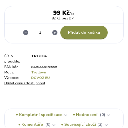
99 Kč
/
ks
82 Kč
bez DPH
Přidat do košíku
Číslo
TR17004
produktu:
EAN kód:
8435333878996
Motiv:
Trollové
Výrobce:
DOVOZ EU
Hlídat cenu / dostupnost
Kompletní specifikace
Hodnocení
0
Komentáře
0
Související zboží
2