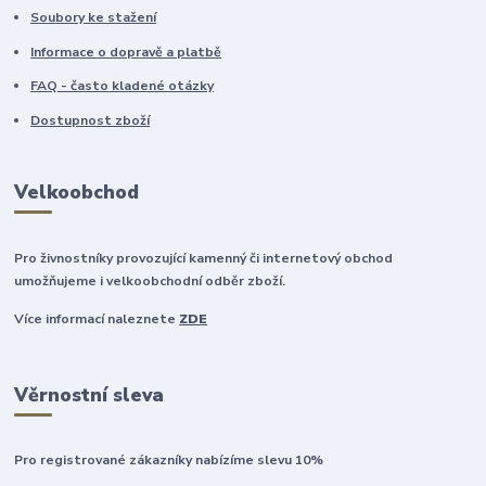
Soubory ke stažení
Informace o dopravě a platbě
FAQ - často kladené otázky
Dostupnost zboží
Velkoobchod
Pro živnostníky provozující kamenný či internetový obchod
umožňujeme i velkoobchodní odběr zboží.
Více informací naleznete
ZDE
Věrnostní sleva
Pro registrované zákazníky nabízíme slevu 10%