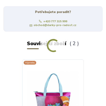
Potřebujete poradit?
+420 777 315 999
obchod@darky-pro-radost.cz
Související zboží
2
Výprodej
Výprodej