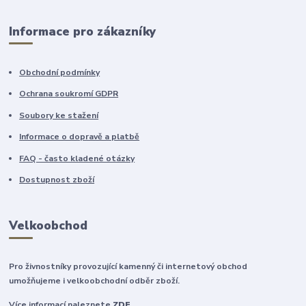
Informace pro zákazníky
Obchodní podmínky
Ochrana soukromí GDPR
Soubory ke stažení
Informace o dopravě a platbě
FAQ - často kladené otázky
Dostupnost zboží
Velkoobchod
Pro živnostníky provozující kamenný či internetový obchod
umožňujeme i velkoobchodní odběr zboží.
Více informací naleznete
ZDE