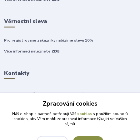
Věrnostní sleva
Pro registrované zákazníky nabízíme slevu 10%
Více informací naleznete
ZDE
Kontakty
Zpracování cookies
+420 777 315 999
Náš e-shop a partneři potřebují Váš
souhlas
s použitím souborů
cookies, aby Vám mohli zobrazovat informace týkající se Vašich
zájmů.
obchod@darky-pro-radost.cz