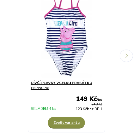
DÍVČÍ PLAVKY VCELKU PRASÁTKO
DÍVČÍ LETNÍ 
PEPPA PIG
růžové
149 Kč
/
ks
249 Kč
SKLADEM 4 ks
SKLADEM 3 ks
123 Kč
bez DPH
Zvolit variantu
Z