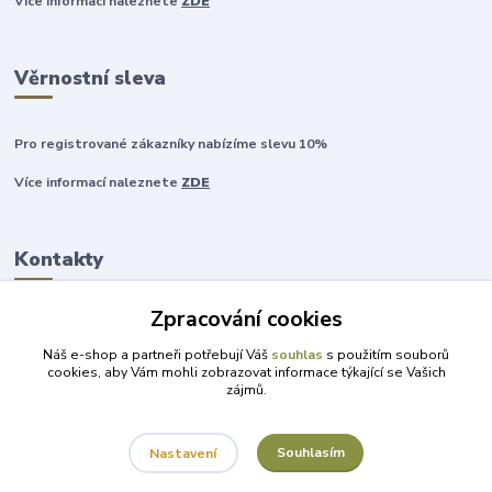
Více informací naleznete
ZDE
Věrnostní sleva
Pro registrované zákazníky nabízíme slevu 10%
Více informací naleznete
ZDE
Kontakty
Zpracování cookies
+420 777 315 999
Náš e-shop a partneři potřebují Váš
souhlas
s použitím souborů
cookies, aby Vám mohli zobrazovat informace týkající se Vašich
zájmů.
obchod@darky-pro-radost.cz
Souhlasím
Nastavení