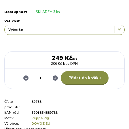
Dostupnost
SKLADEM 3 ks
Velikost
249 Kč
/
ks
206 Kč
bez DPH
Přidat do košíku
Číslo
89733
produktu:
EAN kód:
5901854889733
Motiv:
Peppa Pig
Výrobce:
DOVOZ EU