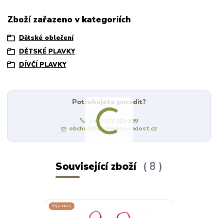
Zboží zařazeno v kategoriích
Dětské oblečení
DĚTSKÉ PLAVKY
DÍVČÍ PLAVKY
Potřebujete poradit?
+420 777 315 999
obchod@darky-pro-radost.cz
Související zboží
8
Výprodej
Výprodej