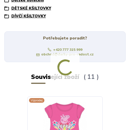
Dětské oblečení
DĚTSKÉ KŠILTOVKY
DÍVČÍ KŠILTOVKY
Potřebujete poradit?
+420 777 315 999
obchod@darky-pro-radost.cz
Související zboží
11
Výprodej
Výprodej