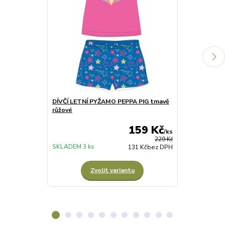
DÍVČÍ LETNÍ PYŽAMO PEPPA PIG tmavě
DÍVČÍ PLAVK
růžové
PEPPA PIG
159 Kč
/
ks
229 Kč
SKLADEM 3 ks
SKLADEM 4 ks
131 Kč
bez DPH
Zvolit variantu
Z