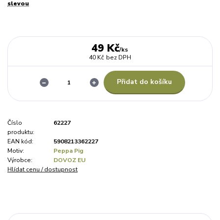
slevou
49 Kč
/
ks
40 Kč
bez DPH
Přidat do košíku
Číslo
62227
produktu:
EAN kód:
5908213362227
Motiv:
Peppa Pig
Výrobce:
DOVOZ EU
Hlídat cenu / dostupnost