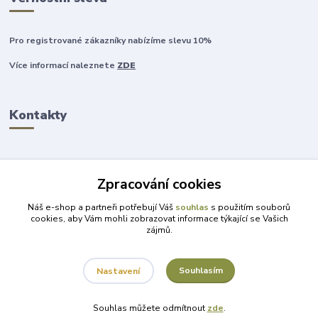
Pro registrované zákazníky nabízíme slevu 10%
Více informací naleznete
ZDE
Kontakty
Zpracování cookies
+420 777 315 999
Náš e-shop a partneři potřebují Váš
souhlas
s použitím souborů
cookies, aby Vám mohli zobrazovat informace týkající se Vašich
zájmů.
obchod@darky-pro-radost.cz
Souhlasím
Nastavení
Souhlas můžete odmítnout
zde
.
Vytvořeno na
Eshop-rychle.cz