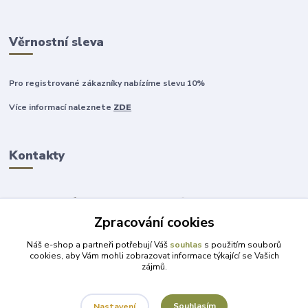
Věrnostní sleva
Pro registrované zákazníky nabízíme slevu 10%
Více informací naleznete
ZDE
Kontakty
Zpracování cookies
+420 777 315 999
Náš e-shop a partneři potřebují Váš
souhlas
s použitím souborů
cookies, aby Vám mohli zobrazovat informace týkající se Vašich
zájmů.
obchod@darky-pro-radost.cz
Souhlasím
Nastavení