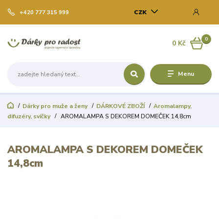
CZK
+420 777 315 999
0
0 Kč
Menu
Dárky pro muže a ženy
DÁRKOVÉ ZBOŽÍ
Aromalampy,
difuzéry, svíčky
AROMALAMPA S DEKOREM DOMEČEK 14,8cm
AROMALAMPA S DEKOREM DOMEČEK
14,8cm