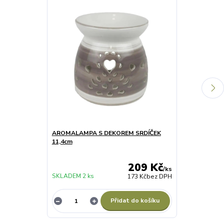
AROMALAMPA S DEKOREM SRDÍČEK
AROMALAMPA
11,4cm
11,4cm
209 Kč
/
ks
SKLADEM 2 ks
SKLADEM 2 ks
173 Kč
bez DPH
Přidat do košíku