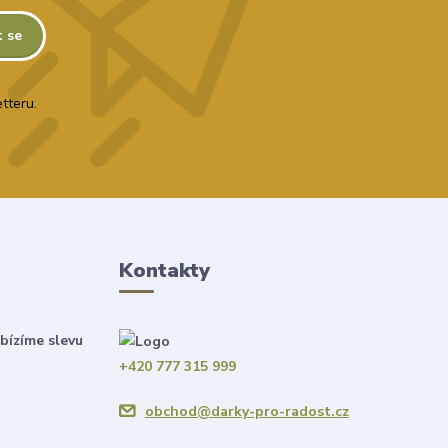
t se
tteru.
Kontakty
bízíme slevu
+420 777 315 999
obchod@darky-pro-radost.cz