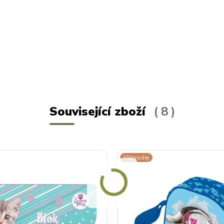
Související zboží
8
Výprodej