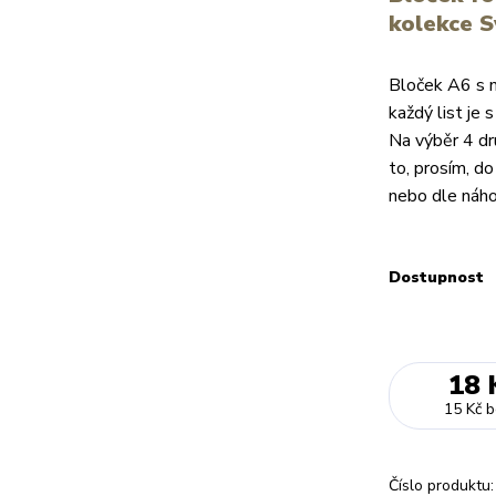
kolekce S
Bloček A6 s m
každý list je
Na výběr 4 dr
to, prosím, d
nebo dle náho
Dostupnost
18 
15 Kč
b
Číslo produktu: