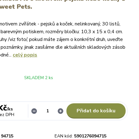
weet Pets.
otivem zvířátek - pejsků a koček, nelinkovaný, 30 listů,
 s barevným potiskem, rozměry bločku: 10,3 x 15 x 0,4 cm.
uhy /viz foto/, pokud máte zájem o konkrétní druh, uveďte
o poznámky, jinak zasíláme dle aktuálních skladových zásob
dné...
celý popis
SKLADEM 2 ks
Kč
/
ks
Přidat do košíku
ez DPH
94715
EAN kód:
5901276094715