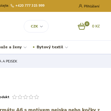
olejte.
+420 777 315 999
Přihlášení
0
0 Kč
CZK
uže a ženy
Bytový textil
 A PEJSEK
odukt
rmátu A6 s motivem pejska nebo kočky z