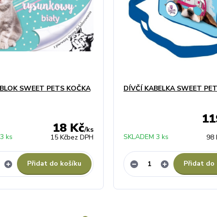
Í BLOK SWEET PETS KOČKA
DÍVČÍ KABELKA SWEET PET
11
18 Kč
/
ks
3 ks
SKLADEM 3 ks
15 Kč
bez DPH
98 
Přidat do košíku
Přidat do