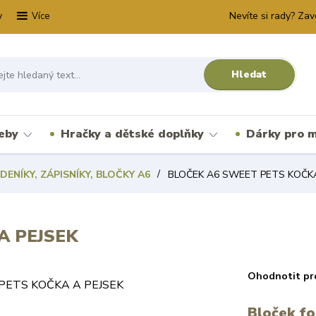
y
Nevíte si rady? Zav
Více
Hledat
řeby
Hračky a dětské doplňky
Dárky pro m
DENÍKY, ZÁPISNÍKY, BLOČKY A6
BLOČEK A6 SWEET PETS KOČKA
A PEJSEK
Ohodnotit pr
Bloček fo