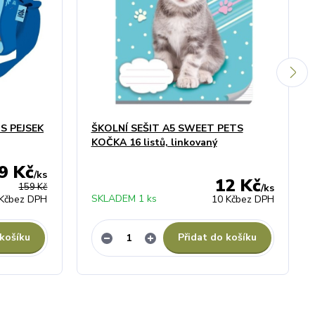
S PEJSEK
ŠKOLNÍ SEŠIT A5 SWEET PETS
KOČKA 16 listů, linkovaný
9 Kč
/
ks
12 Kč
159 Kč
/
ks
SKLADEM 1 ks
Kč
bez DPH
10 Kč
bez DPH
 košíku
Přidat do košíku