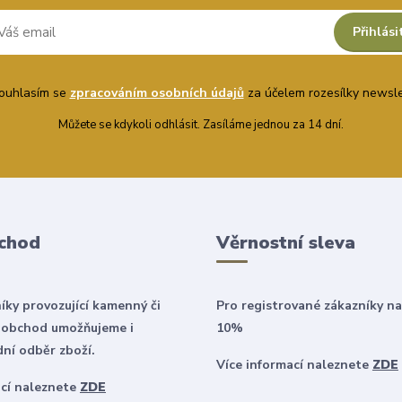
Přihlási
uhlasím se
zpracováním osobních údajů
za účelem rozesílky newsle
Můžete se kdykoli odhlásit. Zasíláme jednou za 14 dní.
chod
Věrnostní sleva
íky provozující kamenný či
Pro registrované zákazníky na
 obchod umožňujeme i
10%
ní odběr zboží.
Více informací naleznete
ZDE
ací naleznete
ZDE