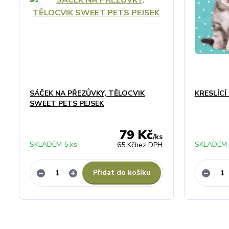
SÁČEK NA PŘEZŮVKY, TĚLOCVIK
KRESLÍC
SWEET PETS PEJSEK
79 Kč
/
ks
SKLADEM 5 ks
SKLADEM 
65 Kč
bez DPH
Přidat do košíku