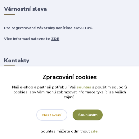
Věrnostní sleva
Pro registrované zákazníky nabízíme slevu 10%
Více informací naleznete
ZDE
Kontakty
Zpracování cookies
+420 777 315 999
Náš e-shop a partneři potřebují Váš
souhlas
s použitím souborů
cookies, aby Vám mohli zobrazovat informace týkající se Vašich
zájmů.
obchod@darky-pro-radost.cz
Souhlasím
Nastavení
Souhlas můžete odmítnout
zde
.
Vytvořeno na
Eshop-rychle.cz