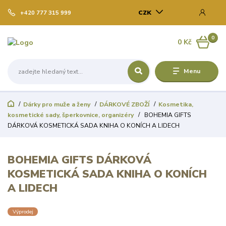
CZK
+420 777 315 999
0
0 Kč
Menu
Dárky pro muže a ženy
DÁRKOVÉ ZBOŽÍ
Kosmetika,
kosmetické sady, šperkovnice, organizéry
BOHEMIA GIFTS
DÁRKOVÁ KOSMETICKÁ SADA KNIHA O KONÍCH A LIDECH
BOHEMIA GIFTS DÁRKOVÁ
KOSMETICKÁ SADA KNIHA O KONÍCH
A LIDECH
Výprodej