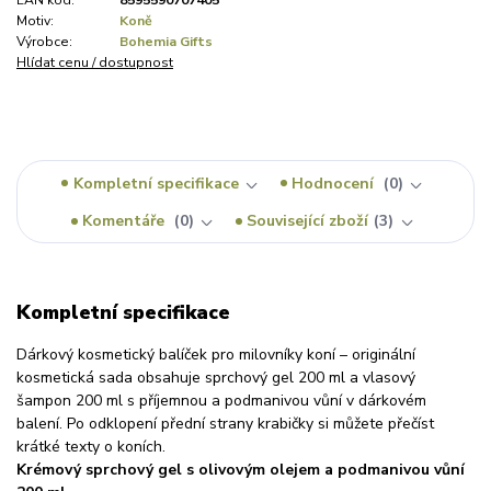
EAN kód:
8595590707405
Motiv:
Koně
Výrobce:
Bohemia Gifts
Hlídat cenu / dostupnost
Kompletní specifikace
Hodnocení
0
Komentáře
0
Související zboží
3
Kompletní specifikace
Dárkový kosmetický balíček pro milovníky koní – originální
kosmetická sada obsahuje sprchový gel 200 ml a vlasový
šampon 200 ml s příjemnou a podmanivou vůní v dárkovém
balení. Po odklopení přední strany krabičky si můžete přečíst
krátké texty o koních.
Krémový sprchový gel s olivovým olejem a podmanivou vůní