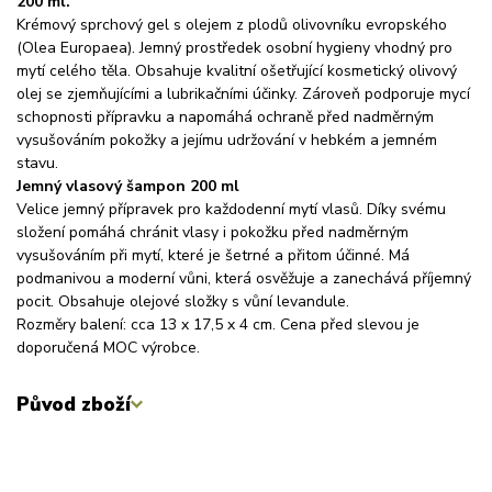
200 ml.
Krémový sprchový gel s olejem z plodů olivovníku evropského
(Olea Europaea). Jemný prostředek osobní hygieny vhodný pro
mytí celého těla. Obsahuje kvalitní ošetřující kosmetický olivový
olej se zjemňujícími a lubrikačními účinky. Zároveň podporuje mycí
schopnosti přípravku a napomáhá ochraně před nadměrným
vysušováním pokožky a jejímu udržování v hebkém a jemném
stavu.
Jemný vlasový šampon 200 ml
Velice jemný přípravek pro každodenní mytí vlasů. Díky svému
složení pomáhá chránit vlasy i pokožku před nadměrným
vysušováním při mytí, které je šetrné a přitom účinné. Má
podmanivou a moderní vůni, která osvěžuje a zanechává příjemný
pocit. Obsahuje olejové složky s vůní levandule.
Rozměry balení: cca 13 x 17,5 x 4 cm. Cena před slevou je
doporučená MOC výrobce.
Původ zboží