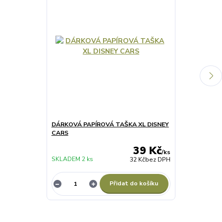
DÁRKOVÁ PAPÍROVÁ TAŠKA XL DISNEY
Povlak na pol
CARS
39 Kč
/
ks
SKLADEM 2 ks
SKLADEM 4 ks
32 Kč
bez DPH
Přidat do košíku