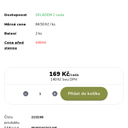
Dostupnost
SKLADEM 2 sada
Měrná cena
84,50 Kč / ks
Balení
2 ks
Cena před
199 Kč
slevou
169 Kč
/
sada
140 Kč
bez DPH
Přidat do košíku
Číslo
210198
produktu: