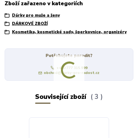
Zboží zařazeno v kategoriích
Dárky pro muže a ženy
DÁRKOVÉ ZBOŽÍ
Kosmetika, kosmetické sady, šperkovnice, organizéry
Potřebujete poradit?
+420 777 315 999
obchod@darky-pro-radost.cz
Související zboží
3