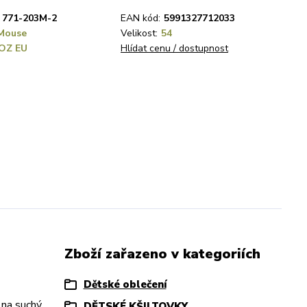
771-203M-2
EAN kód:
5991327712033
Mouse
Velikost:
54
OZ EU
Hlídat cenu / dostupnost
Zboží zařazeno v kategoriích
Dětské oblečení
 na suchý
DĚTSKÉ KŠILTOVKY