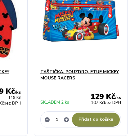
CKEY
TAŠTIČKA, POUZDRO, ETUE MICKEY
MOUSE RACERS
9 Kč
/
ks
129 Kč
/
ks
119 Kč
SKLADEM 2 ks
107 Kč
bez DPH
Kč
bez DPH
Přidat do košíku