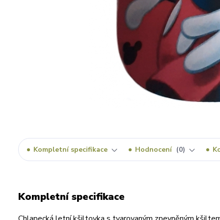
Kompletní specifikace
Hodnocení
0
K
Kompletní specifikace
Chlapecká letní kšiltovka s tvarovaným zpevněným kšilte