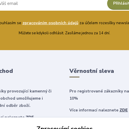
Přihlási
uhlasím se
zpracováním osobních údajů
za účelem rozesílky newsle
Můžete se kdykoli odhlásit. Zasíláme jednou za 14 dní.
chod
Věrnostní sleva
íky provozující kamenný či
Pro registrované zákazníky na
 obchod umožňujeme i
10%
ní odběr zboží.
Více informací naleznete
ZDE
ací naleznete
ZDE
Zpracování cookies