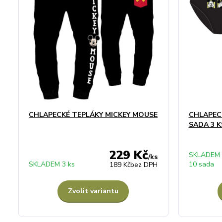
CHLAPECKÉ TEPLÁKY MICKEY MOUSE
CHLAPECK
SADA 3 K
229 Kč
SKLADEM
/
ks
SKLADEM 3 ks
10 sada
189 Kč
bez DPH
Zvolit variantu