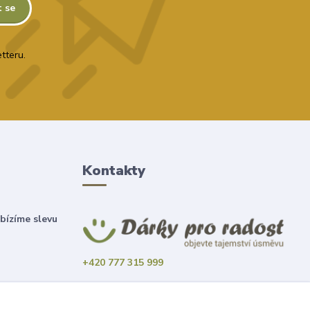
t se
tteru.
Kontakty
bízíme slevu
+420 777 315 999
obchod@darky-pro-radost.cz