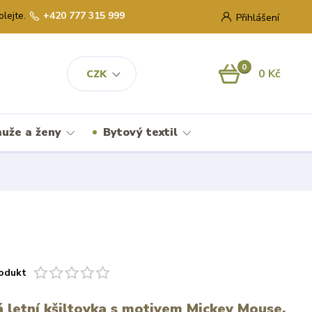
olejte.
+420 777 315 999
Přihlášení
0
0 Kč
CZK
uže a ženy
Bytový textil
odukt
 letní kšiltovka s motivem Mickey Mouse.