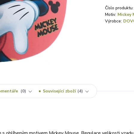
Číslo produktu:
Motiv:
Mickey 
Výrobce:
DOV
omentáře
0
Související zboží
4
m s oblíbeným motivem Mickey Mouse. Regulace velikosti vzadu