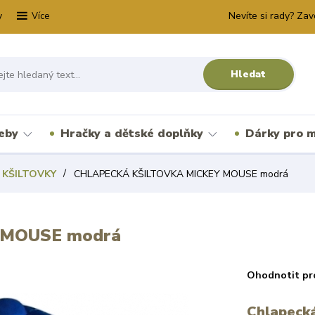
y
Nevíte si rady? Zav
Více
Hledat
řeby
Hračky a dětské doplňky
Dárky pro m
 KŠILTOVKY
CHLAPECKÁ KŠILTOVKA MICKEY MOUSE modrá
 MOUSE modrá
Ohodnotit pr
Chlapecká