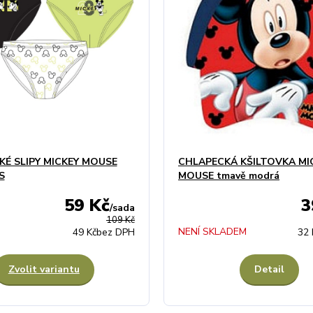
É SLIPY MICKEY MOUSE
CHLAPECKÁ KŠILTOVKA MI
S
MOUSE tmavě modrá
59 Kč
3
/
sada
109 Kč
NENÍ SKLADEM
49 Kč
bez DPH
32 
Zvolit variantu
Detail