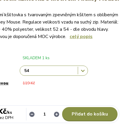
ní kšiltovka s tvarovaným zpevněným kšiltem s oblíbeným
y Mouse. Regulace velikosti vzadu na suchý zip. Materiál:
40% polyester, velikost 52 a 54 - dle obvodu hlavy.
evou je doporučená MOC výrobce.
celý popis
SKLADEM 1 ks
evou
119 Kč
Kč
/
ks
Přidat do košíku
ez DPH