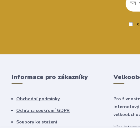
So
Informace pro zákazníky
Velkoob
Obchodní podmínky
Pro živnostn
internetový
Ochrana soukromí GDPR
velkoobchod
Soubory ke stažení
Více inform
Informace o dopravě a platbě