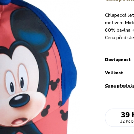
Chlapecká let
motivem Micke
60% bavlna + 
Cena před sl
Dostupnost
Velikost
Cena před sl
39 
32 Kč
b