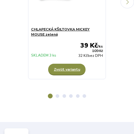
CHLAPECKÁ KŠILTOVKA MICKEY
CHLAPECKÉ S
MOUSE zelená
MICKEY MOU
39 Kč
/
ks
109 Kč
SKLADEM 3 ks
NENÍ SKLADE
32 Kč
bez DPH
Zvolit variantu