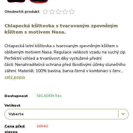
Ohodnotit produkt
Chlapecká kšiltovka s tvarovaným zpevněným
kšiltem s motivem Nasa.
Chlapecká letní kšiltovka s tvarovaným zpevněným kšiltem s
oblíbeným motivem Nasa. Regulace velikosti vzadu na suchý zip.
Perfektní vzhled a trvanlivost díky vyztužené přední
části. Nenahraditelná ochrana před škodlivými účinky slunečního
záření. Materiál: 100% bavlna, barva černá v kombinaci s červ...
celý popis
Dostupnost
SKLADEM 9 ks
Velikost
Cena před
109 Kč
slevou