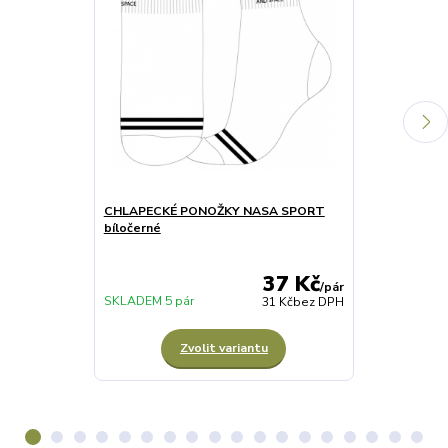
CHLAPECKÉ PONOŽKY NASA SPORT
SPISOVÁ SLO
bíločerné
A4 NASA
37 Kč
/
pár
SKLADEM 5 pár
NENÍ SKLADE
31 Kč
bez DPH
Zvolit variantu