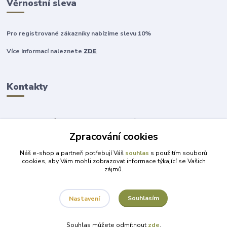
Věrnostní sleva
Pro registrované zákazníky nabízíme slevu 10%
Více informací naleznete
ZDE
Kontakty
Zpracování cookies
+420 777 315 999
Náš e-shop a partneři potřebují Váš
souhlas
s použitím souborů
cookies, aby Vám mohli zobrazovat informace týkající se Vašich
zájmů.
obchod@darky-pro-radost.cz
Souhlasím
Nastavení
Souhlas můžete odmítnout
zde
.