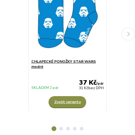
CHLAPECKÉ PONOŽKY STAR WARS
CHLAPECKÉ 
modré
STAR WARS 
37 Kč
/
pár
SKLADEM 2 pár
SKLADEM 3 pá
31 Kč
bez DPH
Zvolit variantu
Z