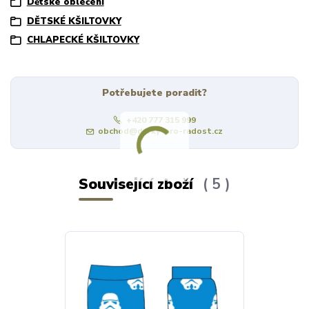
Dětské oblečení
DĚTSKÉ KŠILTOVKY
CHLAPECKÉ KŠILTOVKY
Potřebujete poradit?
+420 777 315 999
obchod@darky-pro-radost.cz
Související zboží
5
Výprodej