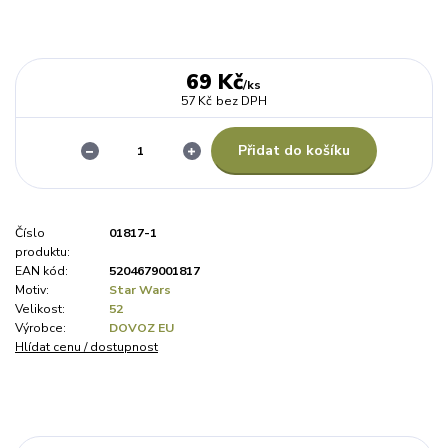
69 Kč
/
ks
57 Kč
bez DPH
Přidat do košíku
Číslo
01817-1
produktu:
EAN kód:
5204679001817
Motiv:
Star Wars
Velikost:
52
Výrobce:
DOVOZ EU
Hlídat cenu / dostupnost