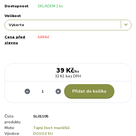
Dostupnost
SKLADEM 1 ks
Velikost
Cena před
109 Kč
slevou
39 Kč
/
ks
32 Kč
bez DPH
Přidat do košíku
Číslo
SL01105
produktu:
Motiv:
Tajný život mazlíčků
Výrobce:
DOVOZ EU