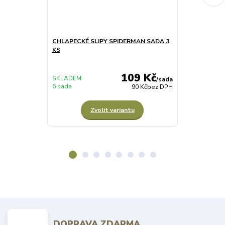
CHLAPECKÉ SLIPY SPIDERMAN SADA 3
CHLAPECKÉ 
KS
modré
109 Kč
SKLADEM
/
sada
6 sada
SKLADEM 2 pá
90 Kč
bez DPH
Zvolit variantu
Z
DOPRAVA ZDARMA