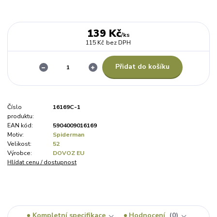
139 Kč
/
ks
115 Kč
bez DPH
Přidat do košíku
Číslo
16169C-1
produktu:
EAN kód:
5904009016169
Motiv:
Spiderman
Velikost:
52
Výrobce:
DOVOZ EU
Hlídat cenu / dostupnost
Kompletní specifikace
Hodnocení
0