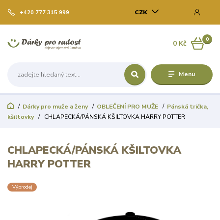
CZK
+420 777 315 999
0
0 Kč
Menu
Dárky pro muže a ženy
OBLEČENÍ PRO MUŽE
Pánská trička,
kšiltovky
CHLAPECKÁ/PÁNSKÁ KŠILTOVKA HARRY POTTER
CHLAPECKÁ/PÁNSKÁ KŠILTOVKA
HARRY POTTER
Výprodej