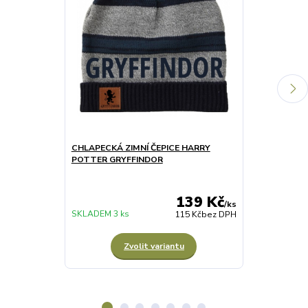
CHLAPECKÁ ZIMNÍ ČEPICE HARRY
PÁNSKÉ TRIČ
POTTER GRYFFINDOR
139 Kč
/
ks
SKLADEM 3 ks
SKLADEM 7 ks
115 Kč
bez DPH
Zvolit variantu
Z