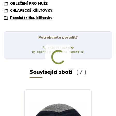
OBLEČENÍ PRO MUŽE
CHLAPECKÉ KŠILTOVKY
Pánská trička, kšiltovky
Potřebujete poradit?
+420 777 315 999
obchod@darky-pro-radost.cz
Související zboží
7
Výprodej