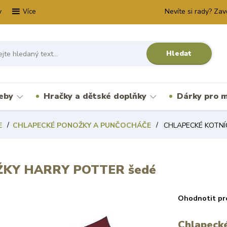
y
Nevíte si rady? Zav
Více
Hledat
řeby
Hračky a dětské doplňky
Dárky pro m
E
CHLAPECKÉ PONOŽKY A PUNČOCHÁČE
CHLAPECKÉ KOTNÍ
KY HARRY POTTER šedé
Ohodnotit pr
Chlapeck