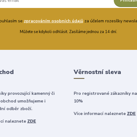
Přihlási
uhlasím se
zpracováním osobních údajů
za účelem rozesílky newsle
Můžete se kdykoli odhlásit. Zasíláme jednou za 14 dní.
chod
Věrnostní sleva
íky provozující kamenný či
Pro registrované zákazníky na
 obchod umožňujeme i
10%
ní odběr zboží.
Více informací naleznete
ZDE
ací naleznete
ZDE