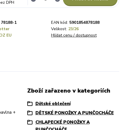
bez DPH
78188-1
EAN kód:
5901854878188
otter
Velikost:
23/26
OZ EU
Hlídat cenu / dostupnost
Zboží zařazeno v kategoriích
Dětské oblečení
bavlna +
DĚTSKÉ PONOŽKY A PUNČOCHÁČE
CHLAPECKÉ PONOŽKY A
PUNČOCHÁČE