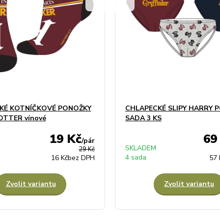
KÉ KOTNÍČKOVÉ PONOŽKY
CHLAPECKÉ SLIPY HARRY 
OTTER vínové
SADA 3 KS
19 Kč
69
/
pár
SKLADEM
29 Kč
4 sada
16 Kč
bez DPH
57 
Zvolit variantu
Zvolit variantu