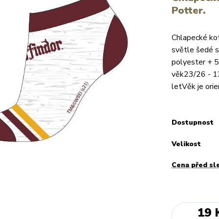
Potter.
Chlapecké kot
světle šedé s
polyester + 5
věk23/26 - 13
letVěk je orie
Dostupnost
Velikost
Cena před sl
19 