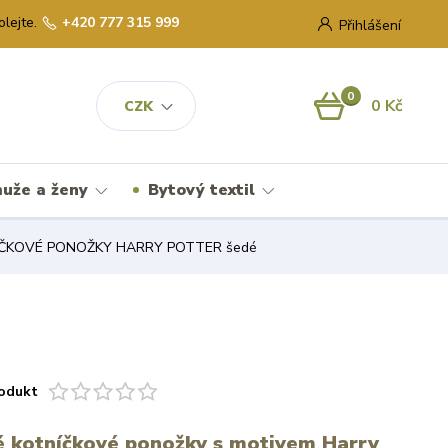
olejte.
+420 777 315 999
Přihlášení
0
0 Kč
CZK
uže a ženy
Bytový textil
ČKOVÉ PONOŽKY HARRY POTTER šedé
odukt
é kotníčkové ponožky s motivem Harry