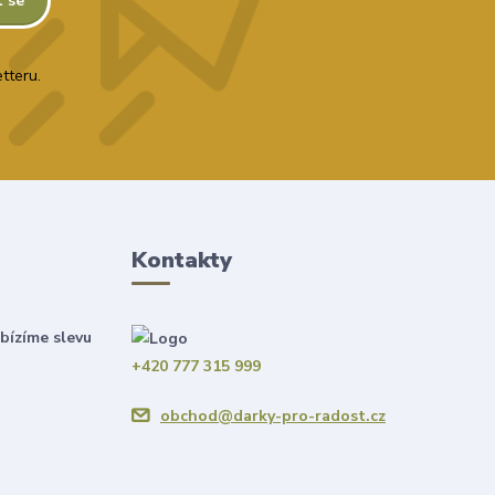
t se
tteru.
Kontakty
bízíme slevu
+420 777 315 999
obchod@darky-pro-radost.cz