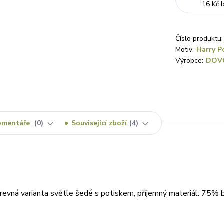
16 Kč
Číslo produktu:
Motiv:
Harry P
Výrobce:
DOV
omentáře
0
Související zboží
4
evná varianta světle šedé s potiskem, příjemný materiál: 75% 