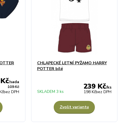
POTTER
CHLAPECKÉ LETNÍ PYŽAMO HARRY
POTTER bílé
 Kč
/
sada
239 Kč
109 Kč
/
ks
SKLADEM 3 ks
Kč
bez DPH
198 Kč
bez DPH
Zvolit variantu