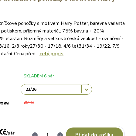
níčkové ponožky s motivem Harry Potter, barevná varianta
 potiskem, příjemný materiál: 75% bavlna + 20%
% elastan. Rozměry a velikosti:česká velikost - označení -
/16, 2/3 roky27/30 - 17/18, 4/6 let31/34 - 19/22, 7/9
ntační. Cena před...
celý popis
SKLADEM 6 pár
evou
29 Kč
Kč
/
pár
Přidat do košíku