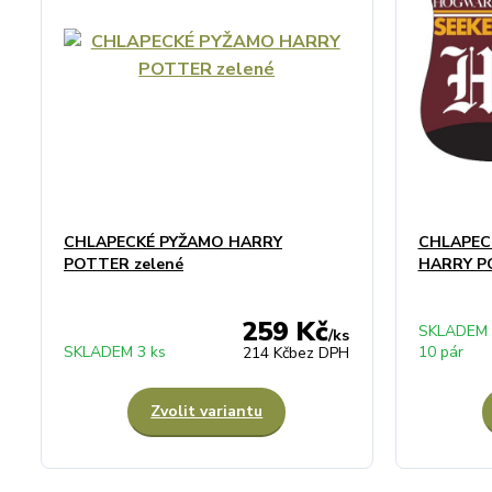
CHLAPECKÉ PYŽAMO HARRY
CHLAPEC
POTTER zelené
HARRY P
259 Kč
SKLADEM
/
ks
SKLADEM 3 ks
10 pár
214 Kč
bez DPH
Zvolit variantu