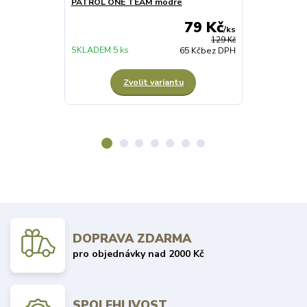
PATROL ONE TEAM modré
PATROL ONE 
79 Kč
/
ks
129 Kč
SKLADEM 5 ks
SKLADEM 5 ks
65 Kč
bez DPH
Zvolit variantu
Z
DOPRAVA ZDARMA
pro objednávky nad 2000 Kč
SPOLEHLIVOST