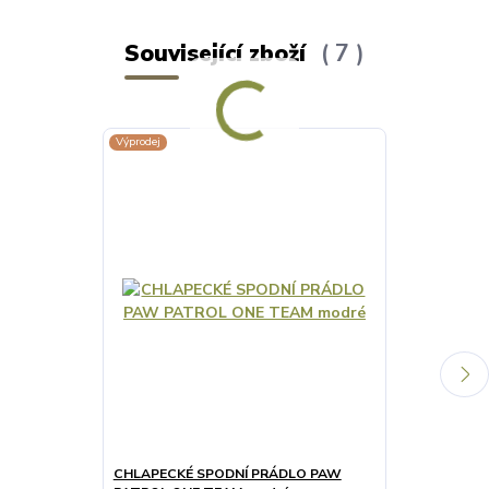
Související zboží
7
Výprodej
Výprodej
CHLAPECKÉ SPODNÍ PRÁDLO PAW
CHLAPECKÉ 