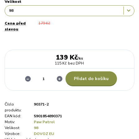
Velikost
Cena před
179 Kč
slevou
139 Kč
/
ks
115 Kč
bez DPH
Přidat do košíku
Číslo
90371-2
produktu:
EAN kód:
5901854890371
Motiv:
Paw Patrol
Velikost:
98
Výrobce:
DOVOZ EU