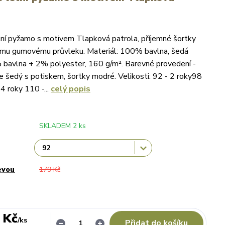
ní pyžamo s motivem Tlapková patrola, příjemné šortky
kému gumovému průvleku. Materiál: 100% bavlna, šedá
bavlna + 2% polyester, 160 g/m². Barevné provedení -
tle šedý s potiskem, šortky modré. Velikosti: 92 - 2 roky98
4 roky 110 -...
celý popis
SKLADEM 2 ks
evou
179 Kč
 Kč
/
ks
Přidat do košíku