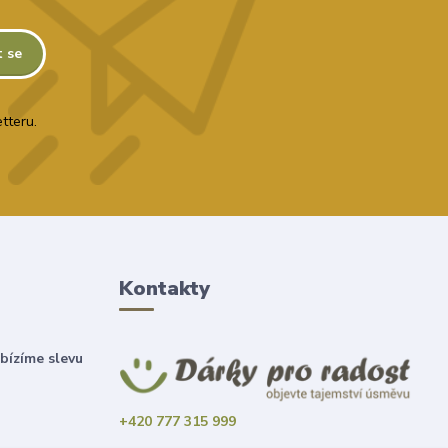
t se
tteru.
Kontakty
bízíme slevu
+420 777 315 999