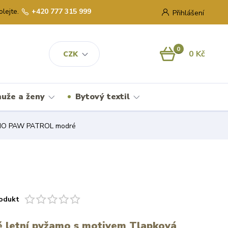
olejte.
+420 777 315 999
Přihlášení
0
0 Kč
CZK
uže a ženy
Bytový textil
MO PAW PATROL modré
odukt
é letní pyžamo s motivem Tlapková