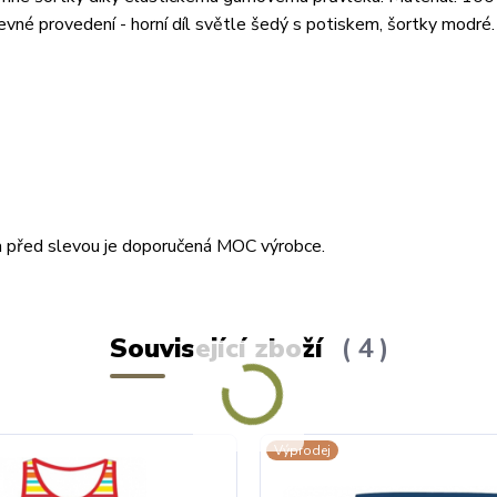
né provedení - horní díl světle šedý s potiskem, šortky modré
ena před slevou je doporučená MOC výrobce.
Související zboží
4
Výprodej