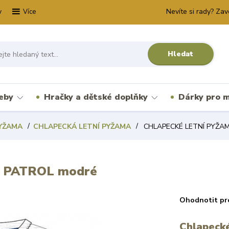
y
Nevíte si rady? Zav
Více
Hledat
řeby
Hračky a dětské doplňky
Dárky pro m
YŽAMA
CHLAPECKÁ LETNÍ PYŽAMA
CHLAPECKÉ LETNÍ PYŽA
 PATROL modré
Ohodnotit pr
Chlapeck