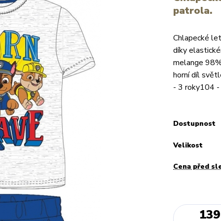
patrola.
Chlapecké let
díky elastic
melange 98% 
horní díl svě
- 3 roky104 - 
Dostupnost
Velikost
Cena před sl
139