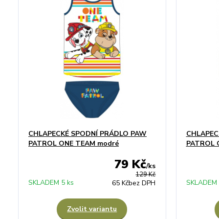
CHLAPECKÉ SPODNÍ PRÁDLO PAW
CHLAPEC
PATROL ONE TEAM modré
PATROL O
79 Kč
/
ks
129 Kč
SKLADEM 5 ks
SKLADEM 
65 Kč
bez DPH
Zvolit variantu