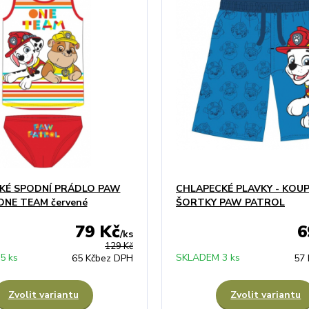
KÉ SPODNÍ PRÁDLO PAW
CHLAPECKÉ PLAVKY - KOUP
NE TEAM červené
ŠORTKY PAW PATROL
79 Kč
6
/
ks
129 Kč
5 ks
SKLADEM 3 ks
65 Kč
bez DPH
57 
Zvolit variantu
Zvolit variantu