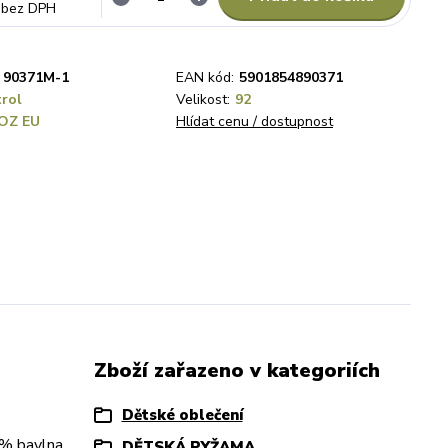
bez DPH
90371M-1
EAN kód:
5901854890371
rol
Velikost:
92
OZ EU
Hlídat cenu / dostupnost
Zboží zařazeno v kategoriích
Dětské oblečení
% bavlna,
DĚTSKÁ PYŽAMA