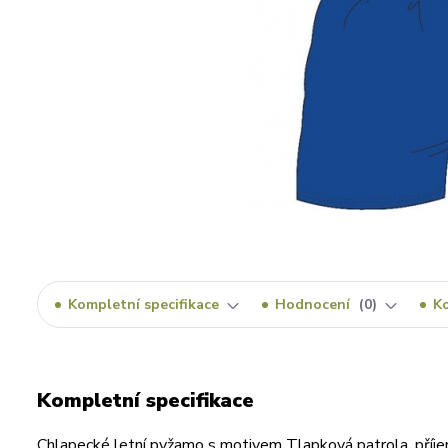
Kompletní specifikace
Hodnocení
0
K
Kompletní specifikace
Chlapecké letní pyžamo s motivem Tlapková patrola, příj