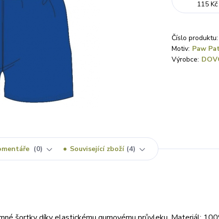
115 Kč
Číslo produktu:
Motiv:
Paw Pat
Výrobce:
DOV
omentáře
0
Související zboží
4
emné šortky díky elastickému gumovému průvleku. Materiál: 100