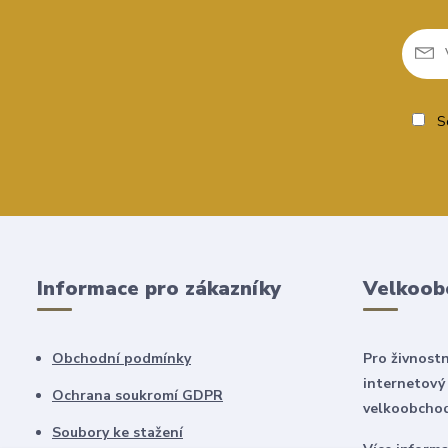
So
Informace pro zákazníky
Velkoob
Obchodní podmínky
Pro živnostn
internetový
Ochrana soukromí GDPR
velkoobchod
Soubory ke stažení