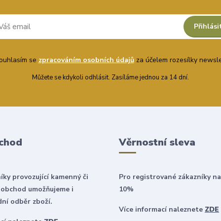
Přihlási
uhlasím se
zpracováním osobních údajů
za účelem rozesílky newsle
Můžete se kdykoli odhlásit. Zasíláme jednou za 14 dní.
chod
Věrnostní sleva
íky provozující kamenný či
Pro registrované zákazníky na
 obchod umožňujeme i
10%
ní odběr zboží.
Více informací naleznete
ZDE