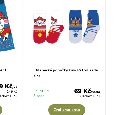
ACÍ
Chlapecké ponožky Paw Patrol sada
2 ks
9 Kč
/
ks
69 Kč
SKLADEM
149 Kč
/
sada
3 sada
Kč
bez DPH
57 Kč
bez DPH
Zvolit variantu