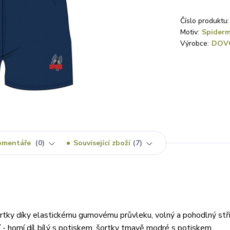
Číslo produktu:
Motiv:
Spider
Výrobce:
DOV
omentáře
0
Související zboží
7
tky díky elastickému gumovému průvleku, volný a pohodlný stři
- horní díl bílý s potiskem, šortky tmavě modré s potiskem.