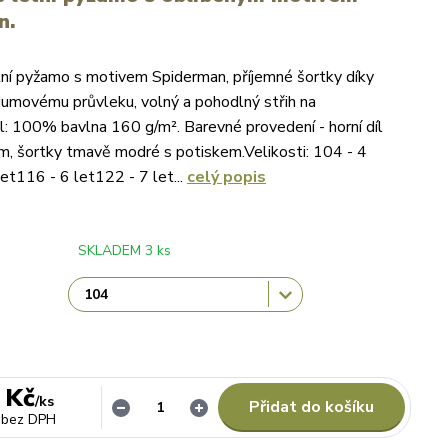
n.
ní pyžamo s motivem Spiderman, příjemné šortky díky
umovému průvleku, volný a pohodlný střih na
ál: 100% bavlna 160 g/m². Barevné provedení - horní díl
em, šortky tmavě modré s potiskem.Velikosti: 104 - 4
et116 - 6 let122 - 7 let...
celý popis
SKLADEM 3 ks
 Kč
/
ks
Přidat do košíku
bez DPH