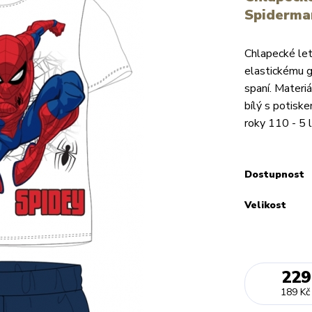
Spiderma
Chlapecké let
elastickému g
spaní. Materi
bílý s potisk
roky 110 - 5 l
Dostupnost
Velikost
229
189 Kč