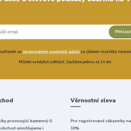
Přihlási
uhlasím se
zpracováním osobních údajů
za účelem rozesílky newsle
Můžete se kdykoli odhlásit. Zasíláme jednou za 14 dní.
chod
Věrnostní sleva
íky provozující kamenný či
Pro registrované zákazníky na
 obchod umožňujeme i
10%