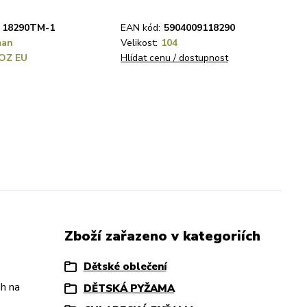
18290TM-1
EAN kód:
5904009118290
man
Velikost:
104
OZ EU
Hlídat cenu / dostupnost
Zboží zařazeno v kategoriích
Dětské oblečení
h na
DĚTSKÁ PYŽAMA