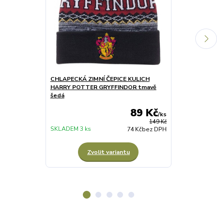
CHLAPECKÁ ZIMNÍ ČEPICE KULICH
CHLAPECKÁ Z
HARRY POTTER GRYFFINDOR tmavě
HARRY POTTE
šedá
89 Kč
/
ks
149 Kč
SKLADEM 3 ks
SKLADEM 2 ks
74 Kč
bez DPH
Zvolit variantu
Z