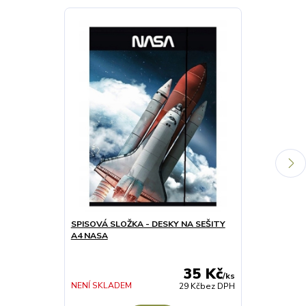
SPISOVÁ SLOŽKA - DESKY NA SEŠITY
CHLAPECKÉ/
A4 NASA
šedé
35 Kč
/
ks
NENÍ SKLADEM
SKLADEM 4 pá
29 Kč
bez DPH