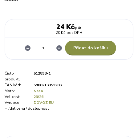
24 Kč
/
pár
20 Kč
bez DPH
Přidat do košíku
Číslo
51283B-1
produktu:
EAN kód:
5908213351283
Motiv:
Nasa
Velikost:
23/26
Výrobce:
DOVOZ EU
Hlídat cenu / dostupnost