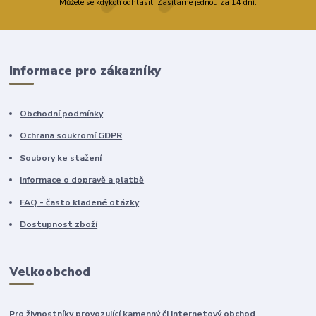
Můžete se kdykoli odhlásit. Zasíláme jednou za 14 dní.
Informace pro zákazníky
Obchodní podmínky
Ochrana soukromí GDPR
Soubory ke stažení
Informace o dopravě a platbě
FAQ - často kladené otázky
Dostupnost zboží
Velkoobchod
Pro živnostníky provozující kamenný či internetový obchod