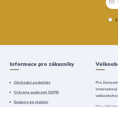
So
Informace pro zákazníky
Velkoob
Obchodní podmínky
Pro živnostn
internetový
Ochrana soukromí GDPR
velkoobchod
Soubory ke stažení
Více inform
Informace o dopravě a platbě