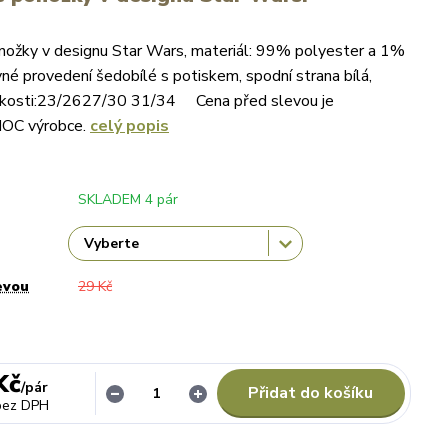
nožky v designu Star Wars, materiál: 99% polyester a 1%
vné provedení šedobílé s potiskem, spodní strana bílá,
elikosti:23/2627/30 31/34 Cena před slevou je
MOC výrobce.
celý popis
SKLADEM 4 pár
evou
29 Kč
Kč
/
pár
Přidat do košíku
bez DPH