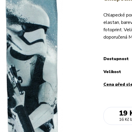
Chlapecké po
elastan, bare
fotoprint. V
doporučená 
Dostupnost
Velikost
Cena před sl
19 
16 Kč