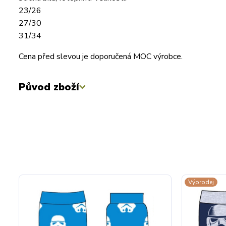
23/26
27/30
31/34
Cena před slevou je doporučená MOC výrobce.
Původ zboží
Výprodej