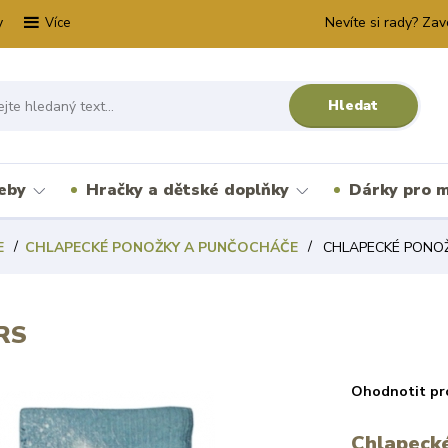
y
Nevíte si rady? Zav
Více
Hledat
řeby
Hračky a dětské doplňky
Dárky pro m
E
CHLAPECKÉ PONOŽKY A PUNČOCHÁČE
CHLAPECKÉ PONO
RS
Ohodnotit pr
Chlapecké