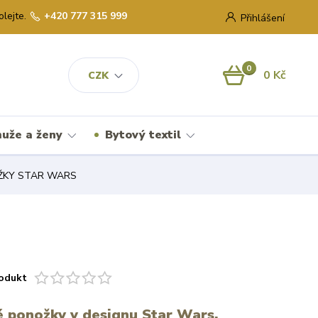
olejte.
+420 777 315 999
Přihlášení
0
0 Kč
CZK
uže a ženy
Bytový textil
ŽKY STAR WARS
odukt
 ponožky v designu Star Wars.