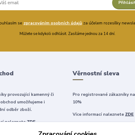
Přihlási
uhlasím se
zpracováním osobních údajů
za účelem rozesílky newsle
Můžete se kdykoli odhlásit. Zasíláme jednou za 14 dní.
chod
Věrnostní sleva
íky provozující kamenný či
Pro registrované zákazníky na
 obchod umožňujeme i
10%
ní odběr zboží.
Více informací naleznete
ZDE
ací naleznete
ZDE
Zpracování cookies