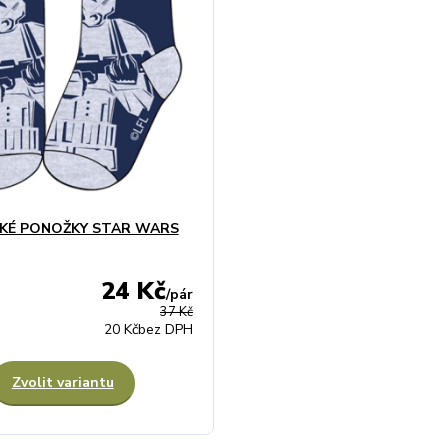
KÉ PONOŽKY STAR WARS
24 Kč
/
pár
37 Kč
20 Kč
bez DPH
Zvolit variantu