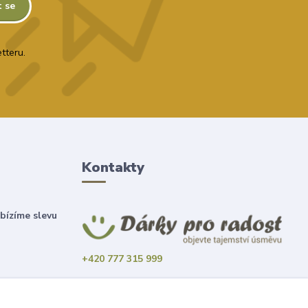
t se
tteru.
Kontakty
bízíme slevu
+420 777 315 999
obchod@darky-pro-radost.cz