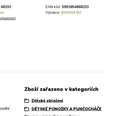
68233
EAN kód:
5901854868233
rs
Výrobce:
DOVOZ EU
dostupnost
Zboží zařazeno v kategoriích
Dětské oblečení
podní
DĚTSKÉ PONOŽKY A PUNČOCHÁČE