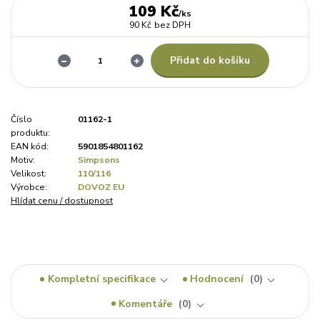
109 Kč
/
ks
90 Kč
bez DPH
Přidat do košíku
Číslo
01162-1
produktu:
EAN kód:
5901854801162
Motiv:
Simpsons
Velikost:
110/116
Výrobce:
DOVOZ EU
Hlídat cenu / dostupnost
Kompletní specifikace
Hodnocení
0
Komentáře
0