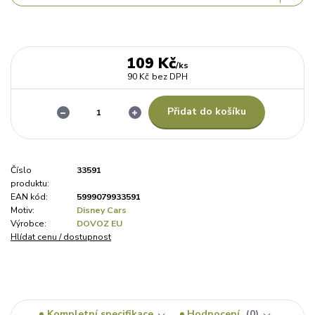
109 Kč
/
ks
90 Kč
bez DPH
Přidat do košíku
Číslo
33591
produktu:
EAN kód:
5999079933591
Motiv:
Disney Cars
Výrobce:
DOVOZ EU
Hlídat cenu / dostupnost
Kompletní specifikace
Hodnocení
0