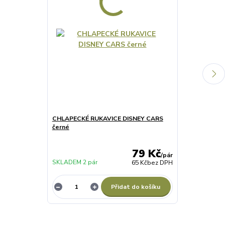
CHLAPECKÉ RUKAVICE DISNEY CARS
Chlapecké py
černé
červenomodr
79 Kč
/
pár
SKLADEM 2 pár
65 Kč
bez DPH
SKLADEM 2 ks
Přidat do košíku
Z