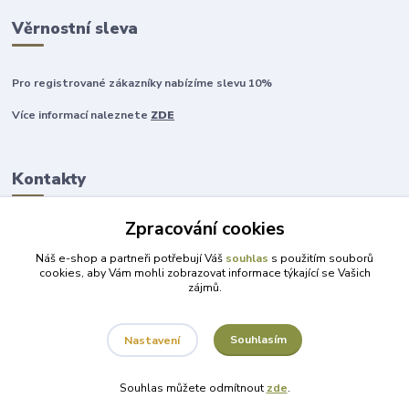
Věrnostní sleva
Pro registrované zákazníky nabízíme slevu 10%
Více informací naleznete
ZDE
Kontakty
Zpracování cookies
+420 777 315 999
Náš e-shop a partneři potřebují Váš
souhlas
s použitím souborů
cookies, aby Vám mohli zobrazovat informace týkající se Vašich
zájmů.
obchod@darky-pro-radost.cz
Souhlasím
Nastavení
Souhlas můžete odmítnout
zde
.
Vytvořeno na
Eshop-rychle.cz