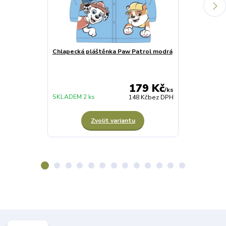
Chlapecká pláštěnka Paw Patrol modrá
CHLAPECKÉ 
PAW PATROL 
179 Kč
SKLADEM
/
ks
SKLADEM 2 ks
3 sada
148 Kč
bez DPH
Zvolit variantu
Z