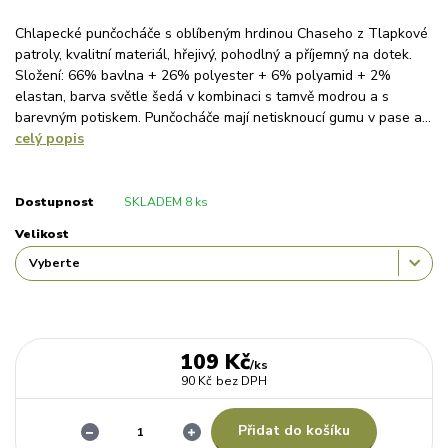
Chlapecké punčocháče s oblíbeným hrdinou Chaseho z Tlapkové
patroly, kvalitní materiál, hřejivý, pohodlný a příjemný na dotek.
Složení: 66% bavlna + 26% polyester + 6% polyamid + 2%
elastan, barva světle šedá v kombinaci s tamvě modrou a s
barevným potiskem. Punčocháče mají netisknoucí gumu v pase a...
celý popis
Dostupnost
SKLADEM 8 ks
Velikost
109 Kč
/
ks
90 Kč
bez DPH
Přidat do košíku