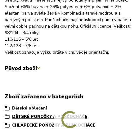
patroly, kvalitní materiál, hřejivý, pohodlný a příjemný na dotek.
Složení: 66% bavlna + 26% polyester + 6% polyamid + 2%
elastan, barva světle šedá v kombinaci s tamvě modrou a s
barevným potiskem. Punčocháče mají netisknoucí gumu v pase a
velmi dobře padnou na dětskou nohu. Oficiální licence. Velikosti:
98/104 - 3/4 roky
110/116 - 5/6 let
122/128 - 7/8 let
Velikost označuje výšku dítěte v cm, věk je orientační.
Původ zboží
Zboží zařazeno v kategoriích
Dětské oblečení
DĚTSKÉ PONOŽKY A PUNČOCHÁČE
CHLAPECKÉ PONOŽKY A PUNČOCHÁČE