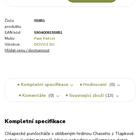
Číslo
55851
produktu:
EAN kód:
5904009155851
Motiv:
Paw Patrol
Výrobce:
DOVOZ EU
Hlídat cenu / dostupnost
Kompletní specifikace
Hodnocení
0
Komentáře
0
Související zboží
13
Kompletní specifikace
Chlapecké punčocháče s oblíbeným hrdinou Chaseho z Tlapkové