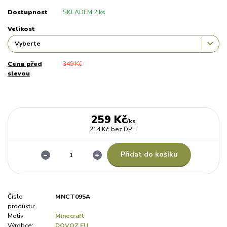
Dostupnost
SKLADEM 2 ks
Velikost
Cena před
349 Kč
slevou
259 Kč
/
ks
214 Kč
bez DPH
Přidat do košíku
Číslo
MNCT095A
produktu:
Motiv:
Minecraft
Výrobce:
DOVOZ EU