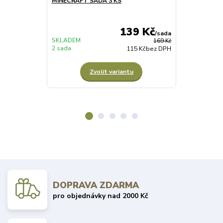
MINECRAFT SADA 3 KS
CHLAPECKÉ 
SADA 3 KS
139 Kč
/
sada
SKLADEM
169 Kč
2 sada
NENÍ SKLADE
115 Kč
bez DPH
Zvolit variantu
DOPRAVA ZDARMA
pro objednávky nad 2000 Kč