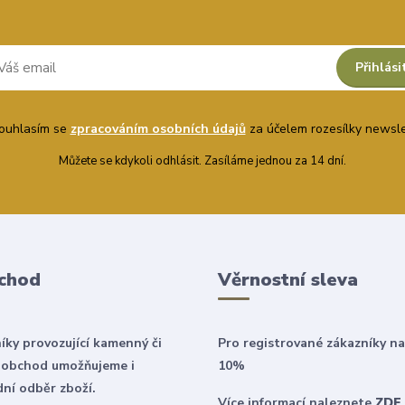
Přihlási
uhlasím se
zpracováním osobních údajů
za účelem rozesílky newsle
Můžete se kdykoli odhlásit. Zasíláme jednou za 14 dní.
chod
Věrnostní sleva
íky provozující kamenný či
Pro registrované zákazníky na
 obchod umožňujeme i
10%
ní odběr zboží.
Více informací naleznete
ZDE