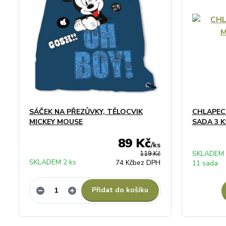
SÁČEK NA PŘEZŮVKY, TĚLOCVIK
CHLAPECK
MICKEY MOUSE
SADA 3 K
89 Kč
/
ks
SKLADEM
119 Kč
SKLADEM 2 ks
74 Kč
bez DPH
11 sada
Přidat do košíku