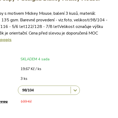
py s motivem Mickey Mouse, balení 3 kusů, materiál:
135 gsm. Barevné provedení - viz.foto, velikosti:98/104 -
116 - 5/6 let122/128 - 7/8 letVelikost označuje výšku
věk je orientační. Cena před slevou je doporučená MOC
 popis
SKLADEM 4 sada
19,67 Kč / ks
3 ks
evou
109 Kč