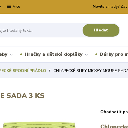
y
Nevíte si rady? Zav
Více
Hledat
řeby
Hračky a dětské doplňky
Dárky pro m
PECKÉ SPODNÍ PRÁDLO
CHLAPECKÉ SLIPY MICKEY MOUSE SADA
E SADA 3 KS
Ohodnotit pr
Chlapecké