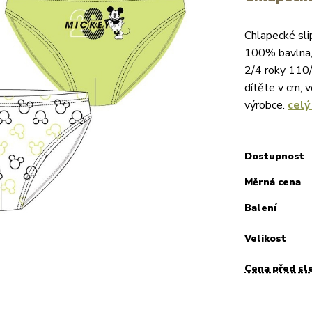
Chlapecké sli
100% bavlna, 
2/4 roky 110/
dítěte v cm, 
výrobce.
celý
Dostupnost
Měrná cena
Balení
Velikost
Cena před sl