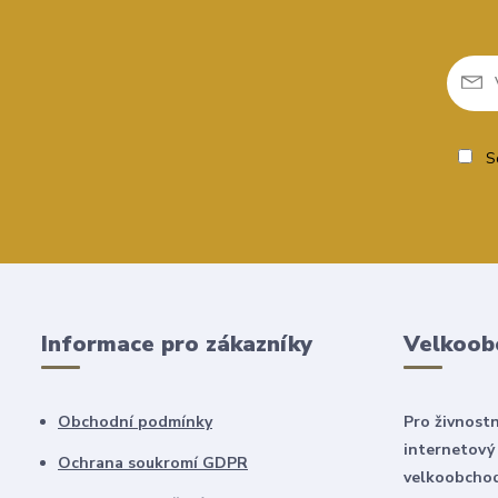
So
Informace pro zákazníky
Velkoob
Obchodní podmínky
Pro živnostn
internetový
Ochrana soukromí GDPR
velkoobchod