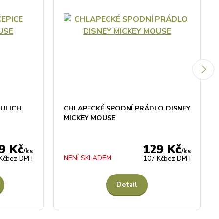
KULICH
CHLAPECKÉ SPODNÍ PRÁDLO DISNEY
MICKEY MOUSE
9 Kč
129 Kč
/
ks
/
ks
NENÍ SKLADEM
Kč
bez DPH
107 Kč
bez DPH
Detail