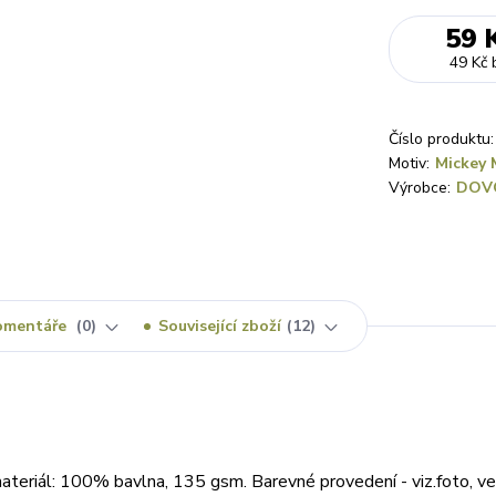
59 
49 Kč
Číslo produktu:
Motiv:
Mickey 
Výrobce:
DOV
omentáře
0
Související zboží
12
teriál: 100% bavlna, 135 gsm. Barevné provedení - viz.foto, vel