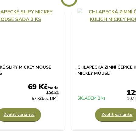
É SLIPY MICKEY MOUSE
CHLAPECKÁ ZIMNÍ ČEPICE 
S
MICKEY MOUSE
69 Kč
/
sada
12
109 Kč
SKLADEM 2 ks
57 Kč
bez DPH
107 
Zvolit variantu
Zvolit variantu