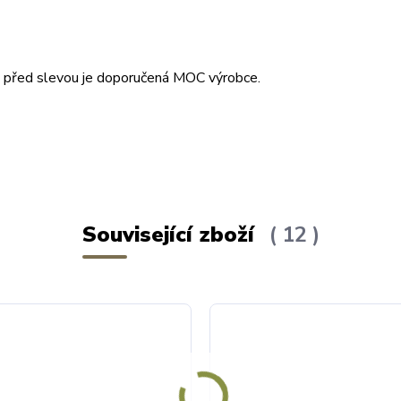
ena před slevou je doporučená MOC výrobce.
Související zboží
12