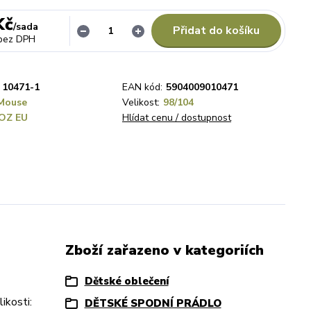
Kč
/
sada
Přidat do košíku
bez DPH
10471-1
EAN kód:
5904009010471
Mouse
Velikost:
98/104
OZ EU
Hlídat cenu / dostupnost
Zboží zařazeno v kategoriích
Dětské oblečení
ikosti:
DĚTSKÉ SPODNÍ PRÁDLO