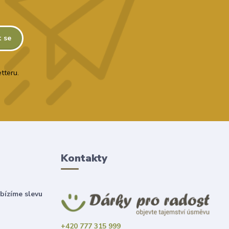
t se
tteru.
Kontakty
bízíme slevu
+420 777 315 999