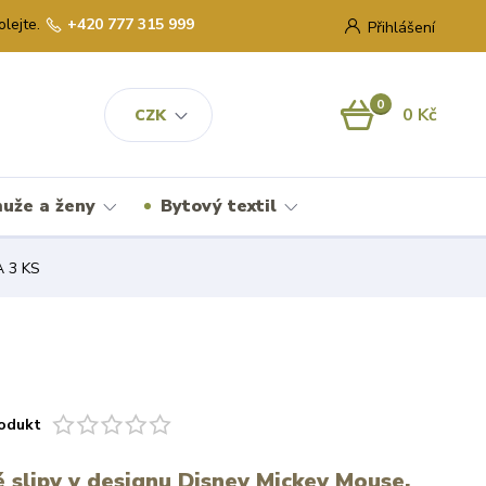
olejte.
+420 777 315 999
Přihlášení
0
0 Kč
CZK
uže a ženy
Bytový textil
 3 KS
odukt
 slipy v designu Disney Mickey Mouse.