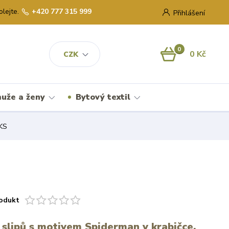
olejte.
+420 777 315 999
Přihlášení
0
0 Kč
CZK
uže a ženy
Bytový textil
KS
odukt
 slipů s motivem Spiderman v krabičce.