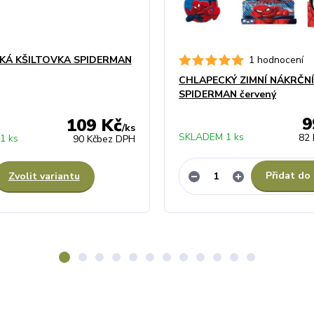
KÁ KŠILTOVKA SPIDERMAN
1 hodnocení
CHLAPECKÝ ZIMNÍ NÁKRČN
SPIDERMAN červený
9
109 Kč
/
ks
SKLADEM 1 ks
82 
1 ks
90 Kč
bez DPH
Přidat do
Zvolit variantu