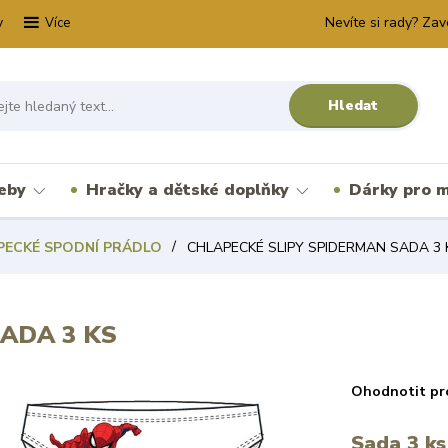
y
Nevíte si rady? Zav
Více
Hledat
řeby
Hračky a dětské doplňky
Dárky pro m
PECKÉ SPODNÍ PRÁDLO
CHLAPECKÉ SLIPY SPIDERMAN SADA 3 
ADA 3 KS
Ohodnotit pr
Sada 3 ks