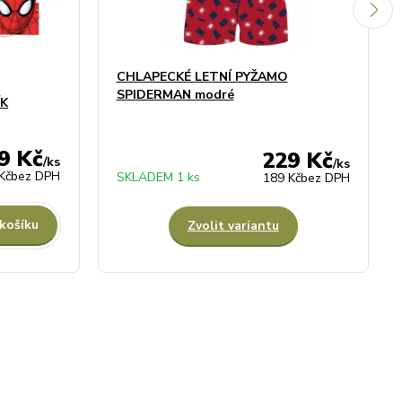
CHLAPECKÉ LETNÍ PYŽAMO
SPIDERMAN modré
ÍK
9 Kč
229 Kč
/
ks
/
ks
Kč
bez DPH
SKLADEM 1 ks
189 Kč
bez DPH
 košíku
Zvolit variantu