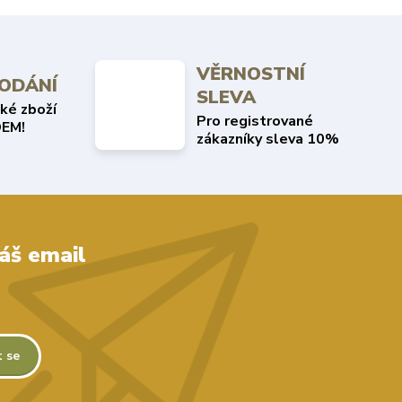
VĚRNOSTNÍ
DODÁNÍ
SLEVA
ké zboží
Pro registrované
EM!
zákazníky sleva 10%
áš email
t se