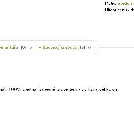
Motiv:
Spider
Hlídat cenu / 
omentáře
0
Související zboží
15
ál: 100% bavlna, barevné provedení - viz.foto, velikosti: