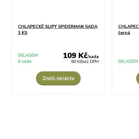
CHLAPECKÉ SLIPY SPIDERMAN SADA
CHLAPEC
3 KS
černá
109 Kč
SKLADEM
/
sada
6 sada
SKLADEM 
90 Kč
bez DPH
Zvolit variantu