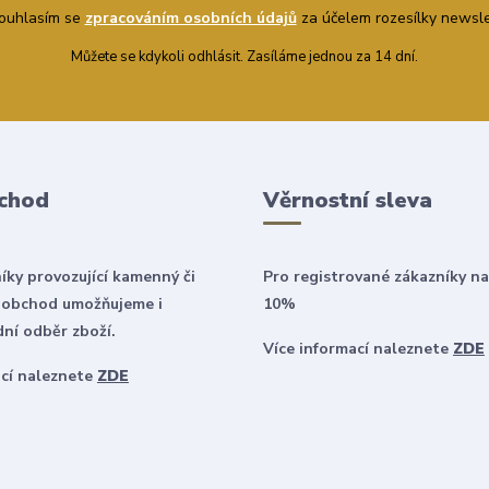
uhlasím se
zpracováním osobních údajů
za účelem rozesílky newsle
Můžete se kdykoli odhlásit. Zasíláme jednou za 14 dní.
chod
Věrnostní sleva
íky provozující kamenný či
Pro registrované zákazníky na
 obchod umožňujeme i
10%
ní odběr zboží.
Více informací naleznete
ZDE
ací naleznete
ZDE