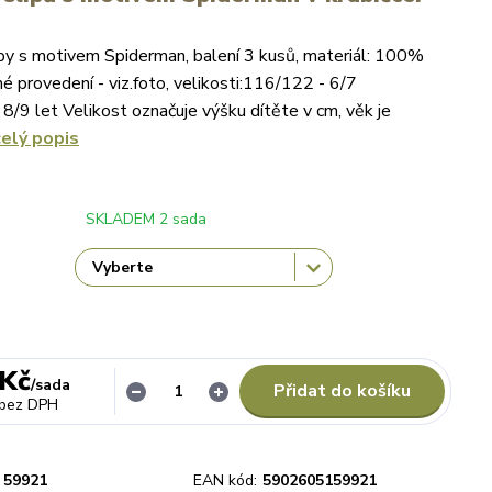
py s motivem Spiderman, balení 3 kusů, materiál: 100%
é provedení - viz.foto, velikosti:116/122 - 6/7
8/9 let Velikost označuje výšku dítěte v cm, věk je
celý popis
SKLADEM 2 sada
 Kč
/
sada
Přidat do košíku
bez DPH
59921
EAN kód:
5902605159921