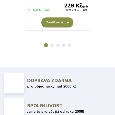
229 Kč
/
pár
SKLADEM 1 pár
SKLADEM 2 pá
189 Kč
bez DPH
Zvolit variantu
Z
DOPRAVA ZDARMA
pro objednávky nad 2000 Kč
SPOLEHLIVOST
Jsme tu pro vás již od roku 2008!