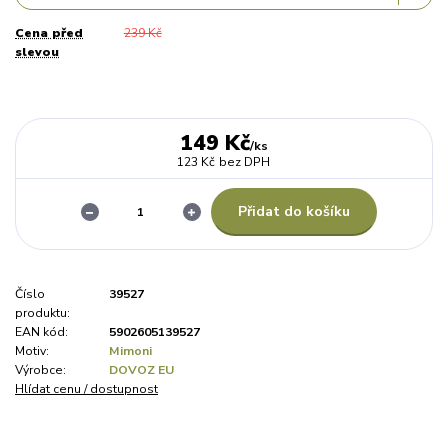
Cena před
239 Kč
slevou
149 Kč
/
ks
123 Kč
bez DPH
Přidat do košíku
Číslo
39527
produktu:
EAN kód:
5902605139527
Motiv:
Mimoni
Výrobce:
DOVOZ EU
Hlídat cenu / dostupnost