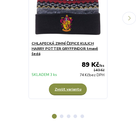
CHLAPECKÁ ZIMNÍ ČEPICE KULICH
CHLAPECKÁ Z
HARRY POTTER GRYFFINDOR tmavě
HARRY POTTE
šedá
89 Kč
/
ks
149 Kč
SKLADEM 3 ks
SKLADEM 2 ks
74 Kč
bez DPH
Zvolit variantu
Z