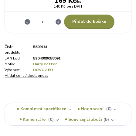
169 Kč
/
ks
140 Kč
bez DPH
Přidat do košíku
Číslo
58091M
produktu:
EAN kód:
5904009058091
Motiv:
Harry Potter
Výrobce:
DOVOZ EU
Hlídat cenu / dostupnost
Kompletní specifikace
Hodnocení
0
Komentáře
0
Související zboží
5