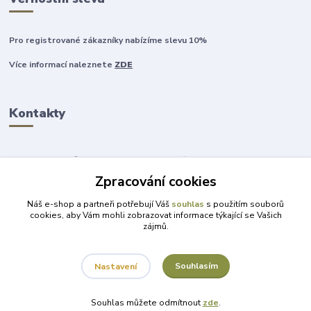
Pro registrované zákazníky nabízíme slevu 10%
Více informací naleznete
ZDE
Kontakty
Zpracování cookies
+420 777 315 999
Náš e-shop a partneři potřebují Váš
souhlas
s použitím souborů
cookies, aby Vám mohli zobrazovat informace týkající se Vašich
zájmů.
obchod@darky-pro-radost.cz
Souhlasím
Nastavení
Souhlas můžete odmítnout
zde
.
Vytvořeno na
Eshop-rychle.cz