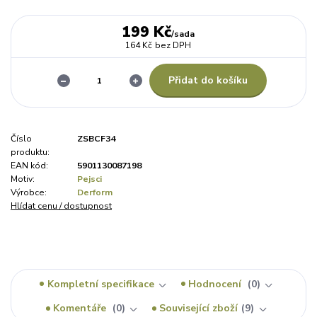
199 Kč
/
sada
164 Kč
bez DPH
Přidat do košíku
Číslo
ZSBCF34
produktu:
EAN kód:
5901130087198
Motiv:
Pejsci
Výrobce:
Derform
Hlídat cenu / dostupnost
Kompletní specifikace
Hodnocení
0
Komentáře
0
Související zboží
9