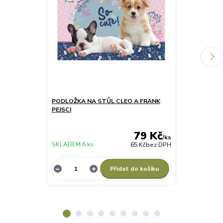
PODLOŽKA NA STŮL CLEO A FRANK
SVAČINOVÝ B
PEJSCI
79 Kč
/
ks
SKLADEM 6 ks
SKLADEM 2 ks
65 Kč
bez DPH
Přidat do košíku