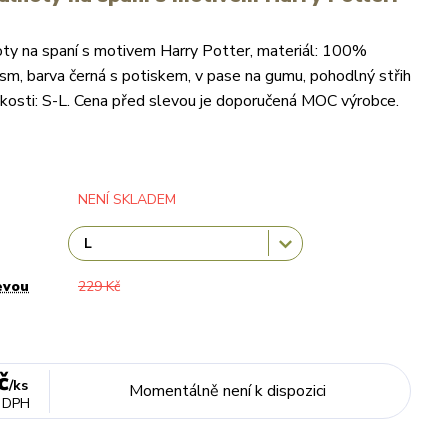
ty na spaní s motivem Harry Potter, materiál: 100%
sm, barva černá s potiskem, v pase na gumu, pohodlný střih
elikosti: S-L. Cena před slevou je doporučená MOC výrobce.
NENÍ SKLADEM
evou
229 Kč
č
/
ks
Momentálně není k dispozici
 DPH