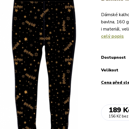
Dámské kalho
bavlna, 160 g
i materiál, v
celý popis
Dostupnost
Velikost
Cena před sl
189 K
156 Kč
bez