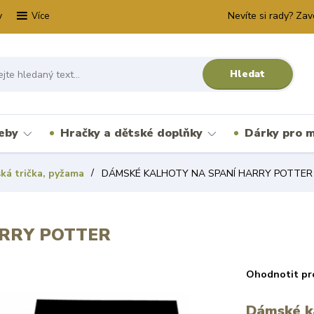
y
Nevíte si rady? Zav
Více
Hledat
řeby
Hračky a dětské doplňky
Dárky pro m
ká trička, pyžama
DÁMSKÉ KALHOTY NA SPANÍ HARRY POTTER
RRY POTTER
Ohodnotit pr
Dámské ka