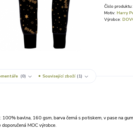
Číslo produktu:
Motiv:
Harry P
Výrobce:
DOV
omentáře
0
Související zboží
1
: 100% bavlna, 160 gsm, barva černá s potiskem, v pase na gum
u je doporučená MOC výrobce.