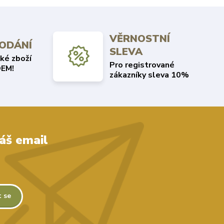
VĚRNOSTNÍ
DODÁNÍ
SLEVA
ké zboží
Pro registrované
EM!
zákazníky sleva 10%
áš email
t se