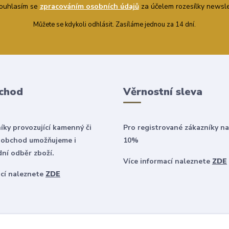
uhlasím se
zpracováním osobních údajů
za účelem rozesílky newsle
Můžete se kdykoli odhlásit. Zasíláme jednou za 14 dní.
chod
Věrnostní sleva
íky provozující kamenný či
Pro registrované zákazníky na
 obchod umožňujeme i
10%
ní odběr zboží.
Více informací naleznete
ZDE
ací naleznete
ZDE