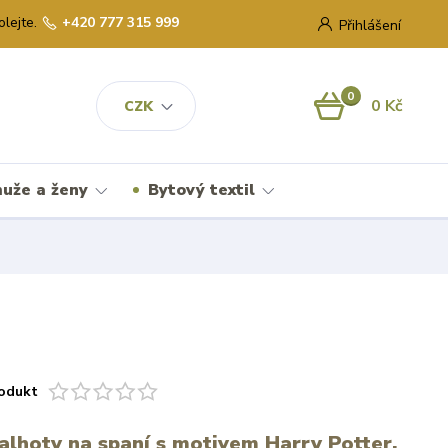
olejte.
+420 777 315 999
Přihlášení
0
0 Kč
CZK
uže a ženy
Bytový textil
odukt
lhoty na spaní s motivem Harry Potter.