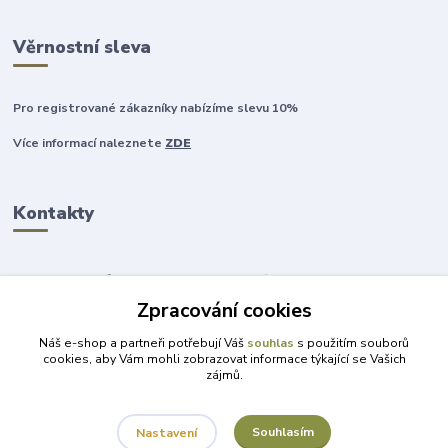
Věrnostní sleva
Pro registrované zákazníky nabízíme slevu 10%
Více informací naleznete
ZDE
Kontakty
Zpracování cookies
+420 777 315 999
Náš e-shop a partneři potřebují Váš
souhlas
s použitím souborů
cookies, aby Vám mohli zobrazovat informace týkající se Vašich
zájmů.
obchod@darky-pro-radost.cz
Souhlasím
Nastavení