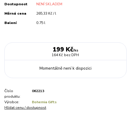
Dostupnost
NENÍ SKLADEM
Měrná cena
265,33 Kč / l
Balení
0.75 l
199 Kč
/
ks
164 Kč
bez DPH
Momentálně není k dispozici
Číslo
062213
produktu:
Výrobce:
Bohemia Gifts
Hlídat cenu / dostupnost