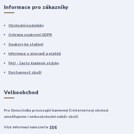
Informace pro zákazníky
Obchodní podmínky
Ochrana soukromí GDPR
Soubory ke stažení
Informace o dopravě a platbě
FAQ - často kladené otázky
Dostupnost zboží
Velkoobchod
Pro živnostníky provozující kamenný či internetový obchod
umožňujeme i velkoobchodní odběr zboží.
Více informací naleznete
ZDE