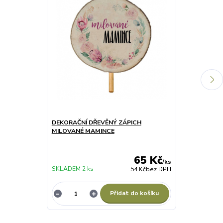
DEKORAČNÍ DŘEVĚNÝ ZÁPICH
DÁRKOVÉ VÍN
MILOVANÉ MAMINCE
STRESS
65 Kč
/
ks
SKLADEM 2 ks
54 Kč
bez DPH
NENÍ SKLADE
Přidat do košíku