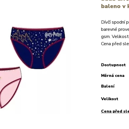
baleno v 
Dívčí spodní 
barevné prove
gsm. Velikos
Cena před sl
Dostupnost
Měrná cena
Balení
Velikost
Cena před sl