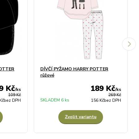
POTTER
DÍVČÍ PYŽAMO HARRY POTTER
růžové
9 Kč
189 Kč
/
ks
/
ks
109 Kč
269 Kč
SKLADEM 6 ks
Kč
bez DPH
156 Kč
bez DPH
Zvolit variantu