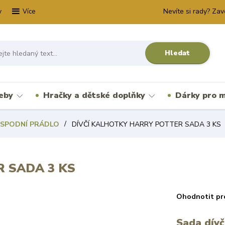
y
Nevíte si rady? Zav
Více
Hledat
řeby
Hračky a dětské doplňky
Dárky pro m
 SPODNÍ PRÁDLO
DÍVČÍ KALHOTKY HARRY POTTER SADA 3 KS
 SADA 3 KS
Ohodnotit pr
Sada dívč