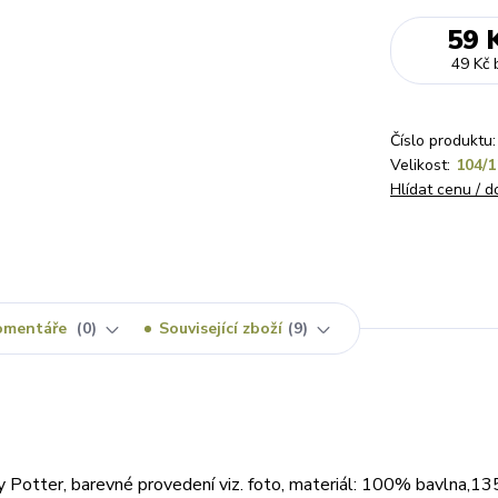
59 
49 Kč
Číslo produktu:
Velikost:
104/1
Hlídat cenu / 
omentáře
0
Související zboží
9
y Potter, barevné provedení viz. foto, materiál: 100% bavlna,1