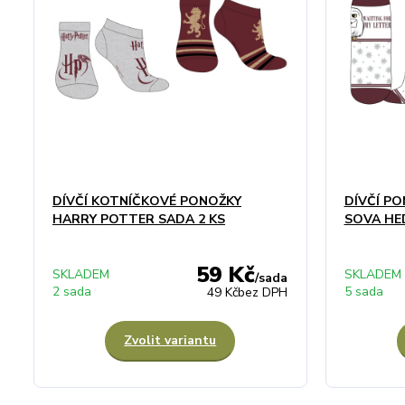
DÍVČÍ KOTNÍČKOVÉ PONOŽKY
DÍVČÍ P
HARRY POTTER SADA 2 KS
SOVA HED
59 Kč
SKLADEM
SKLADEM
/
sada
2 sada
5 sada
49 Kč
bez DPH
Zvolit variantu