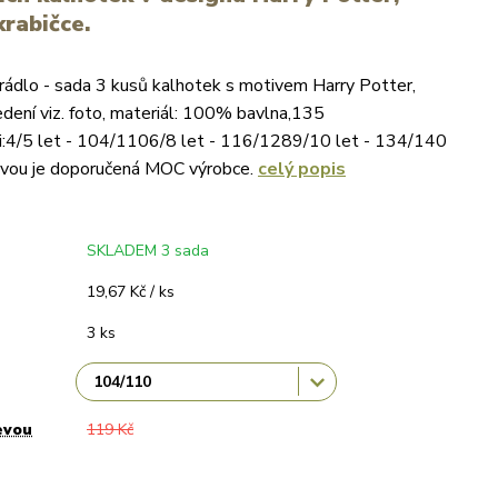
krabičce.
prádlo - sada 3 kusů kalhotek s motivem Harry Potter,
dení viz. foto, materiál: 100% bavlna,135
ti:4/5 let - 104/1106/8 let - 116/1289/10 let - 134/140
evou je doporučená MOC výrobce.
celý popis
SKLADEM 3 sada
19,67 Kč / ks
3 ks
evou
119 Kč