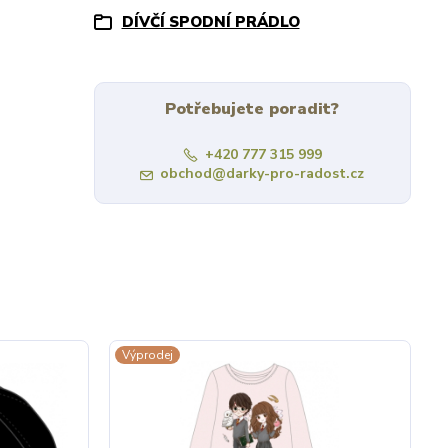
DÍVČÍ SPODNÍ PRÁDLO
Potřebujete poradit?
+420 777 315 999
obchod@darky-pro-radost.cz
Výprodej