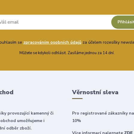
Přihlási
uhlasím se
zpracováním osobních údajů
za účelem rozesílky newsle
Můžete se kdykoli odhlásit. Zasíláme jednou za 14 dní.
chod
Věrnostní sleva
íky provozující kamenný či
Pro registrované zákazníky na
 obchod umožňujeme i
10%
ní odběr zboží.
Více informací naleznete
ZDE