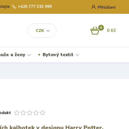
olejte.
+420 777 315 999
Přihlášení
0
0 Kč
CZK
uže a ženy
Bytový textil
odukt
ích kalhotek v designu Harry Potter,