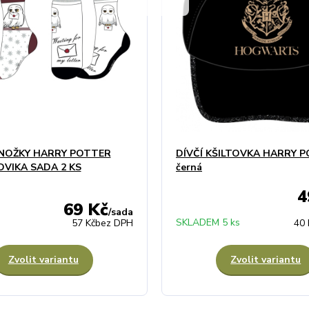
ONOŽKY HARRY POTTER
DÍVČÍ KŠILTOVKA HARRY 
VIKA SADA 2 KS
černá
4
69 Kč
/
sada
SKLADEM 5 ks
57 Kč
bez DPH
40 
Zvolit variantu
Zvolit variantu