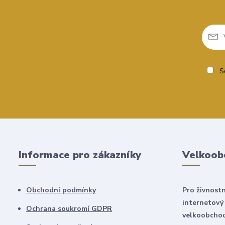
So
Informace pro zákazníky
Velkoob
Obchodní podmínky
Pro živnostn
internetový
Ochrana soukromí GDPR
velkoobchod