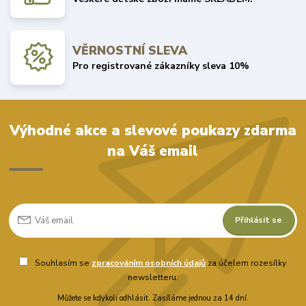
VĚRNOSTNÍ SLEVA
Pro registrované zákazníky sleva 10%
Výhodné akce a slevové poukazy zdarma
na Váš email
Přihlásit se
Souhlasím se
zpracováním osobních údajů
za účelem rozesílky
newsletteru.
Můžete se kdykoli odhlásit. Zasíláme jednou za 14 dní.