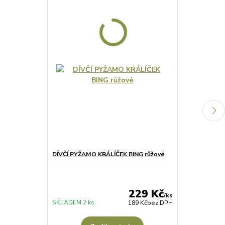
Výprodej
DÍVČÍ PYŽAMO KRÁLÍČEK BING růžové
DÍVČÍ TRIČKO
229 Kč
/
ks
SKLADEM 2 ks
SKLADEM 8 ks
189 Kč
bez DPH