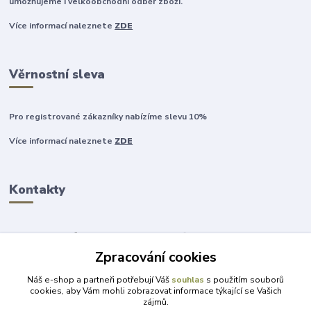
umožňujeme i velkoobchodní odběr zboží.
Více informací naleznete
ZDE
Věrnostní sleva
Pro registrované zákazníky nabízíme slevu 10%
Více informací naleznete
ZDE
Kontakty
Zpracování cookies
+420 777 315 999
Náš e-shop a partneři potřebují Váš
souhlas
s použitím souborů
cookies, aby Vám mohli zobrazovat informace týkající se Vašich
zájmů.
obchod@darky-pro-radost.cz