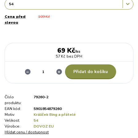
Cena před
109 Kč
slevou
69 Kč
/
ks
57 Kč
bez DPH
Přidat do košíku
Číslo
79260-2
produktu:
EAN kód:
5901854879260
Motiv:
Králíček Bing a přátelé
Velikost:
54
Výrobce:
DOVOZ EU
Hlídat cenu / dostupnost