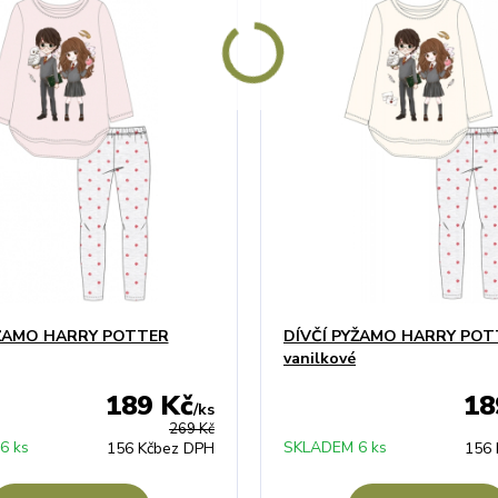
YŽAMO HARRY POTTER
DÍVČÍ PYŽAMO HARRY POT
vanilkové
189 Kč
18
/
ks
269 Kč
6 ks
SKLADEM 6 ks
156 Kč
bez DPH
156 