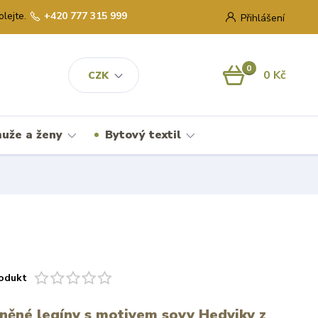
olejte.
+420 777 315 999
Přihlášení
0
0 Kč
CZK
uže a ženy
Bytový textil
odukt
lněné legíny s motivem sovy Hedviky z