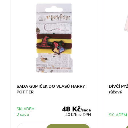
SADA GUMIČEK DO VLASŮ HARRY
DÍVČÍ P
POTTER
růžové
48 Kč
SKLADEM
/
sada
3 sada
40 Kč
bez DPH
SKLADEM 