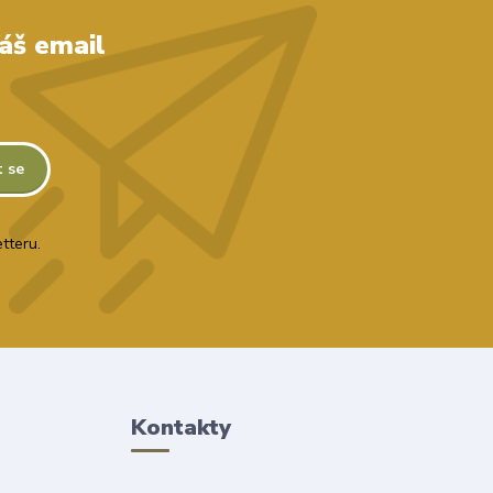
áš email
t se
tteru.
Kontakty