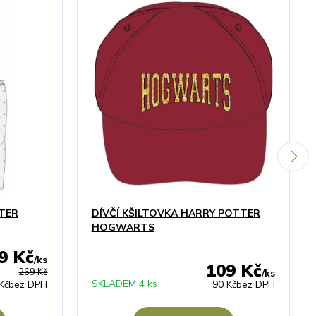
TER
DÍVČÍ KŠILTOVKA HARRY POTTER
HOGWARTS
9 Kč
/
ks
109 Kč
269 Kč
/
ks
SKLADEM 4 ks
Kč
bez DPH
90 Kč
bez DPH