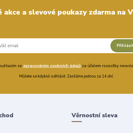
 akce a slevové poukazy zdarma na V
Přihlási
uhlasím se
zpracováním osobních údajů
za účelem rozesílky newsle
Můžete se kdykoli odhlásit. Zasíláme jednou za 14 dní.
chod
Věrnostní sleva