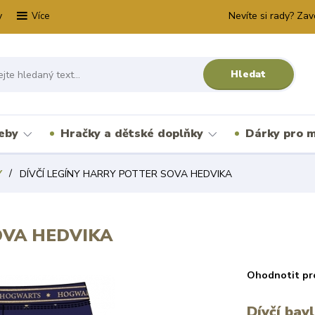
y
Nevíte si rady? Zav
Více
Hledat
řeby
Hračky a dětské doplňky
Dárky pro m
Y
DÍVČÍ LEGÍNY HARRY POTTER SOVA HEDVIKA
OVA HEDVIKA
Ohodnotit pr
Dívčí bav