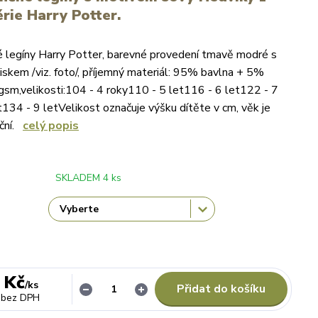
érie Harry Potter.
é legíny Harry Potter, barevné provedení tmavě modré s
skem /viz. foto/, příjemný materiál: 95% bavlna + 5%
gsm,velikosti:104 - 4 roky110 - 5 let116 - 6 let122 - 7
t134 - 9 letVelikost označuje výšku dítěte v cm, věk je
ační.
celý popis
SKLADEM 4 ks
 Kč
/
ks
Přidat do košíku
bez DPH