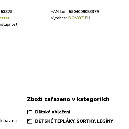
53379
EAN kód:
5904009053379
otter
Výrobce:
DOVOZ EU
dostupnost
Zboží zařazeno v kategoriích
Dětské oblečení
5% bavlna
DĚTSKÉ TEPLÁKY, ŠORTKY, LEGÍNY