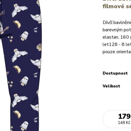
filmové s
Dívčí bavlněn
barevným poti
elastan, 160 
let128 - 8 le
pouze orient
Dostupnost
Velikost
179
148 Kč