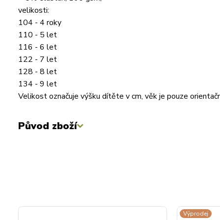
velikosti:
104 - 4 roky
110 - 5 let
116 - 6 let
122 - 7 let
128 - 8 let
134 - 9 let
Velikost označuje výšku dítěte v cm, věk je pouze orientač
Původ zboží
Výprodej