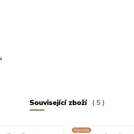
ní.
Související zboží
5
Výprodej