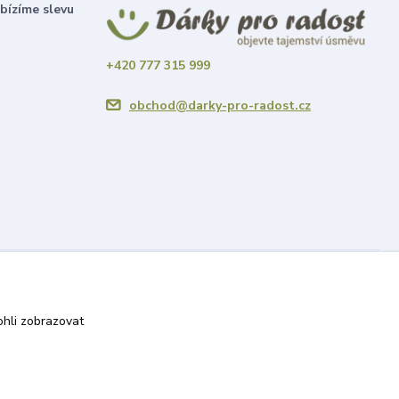
bízíme slevu
+420 777 315 999
obchod@darky-pro-radost.cz
Vytvořeno na
Eshop-rychle.cz
hli zobrazovat