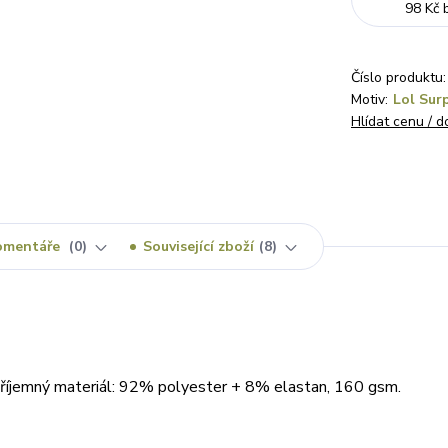
98 Kč
Číslo produktu:
Motiv:
Lol Sur
Hlídat cenu / 
omentáře
0
Související zboží
8
k příjemný materiál: 92% polyester + 8% elastan, 160 gsm.