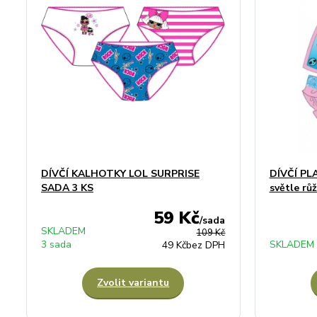
DÍVČÍ KALHOTKY LOL SURPRISE
DÍVČÍ PL
SADA 3 KS
světle rů
59 Kč
/
sada
SKLADEM
109 Kč
3 sada
SKLADEM 
49 Kč
bez DPH
Zvolit variantu