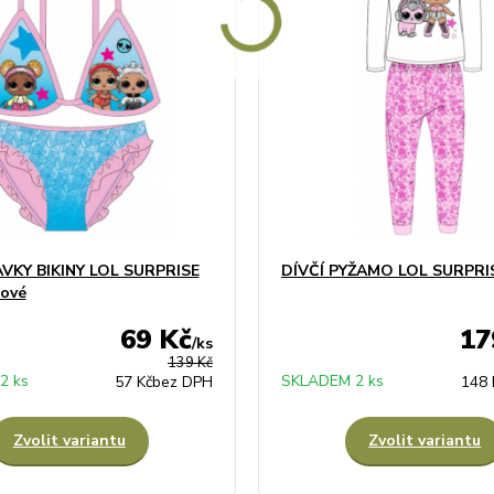
AVKY BIKINY LOL SURPRISE
DÍVČÍ PYŽAMO LOL SURPRIS
žové
69 Kč
17
/
ks
139 Kč
2 ks
SKLADEM 2 ks
57 Kč
bez DPH
148 
Zvolit variantu
Zvolit variantu