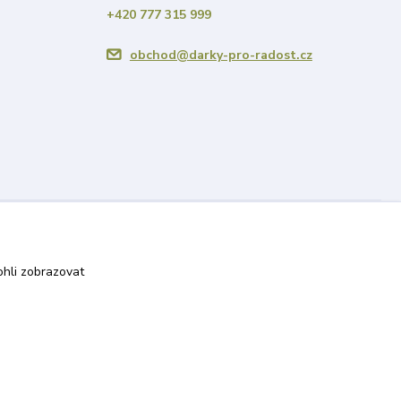
+420 777 315 999
obchod@darky-pro-radost.cz
Vytvořeno na
Eshop-rychle.cz
hli zobrazovat