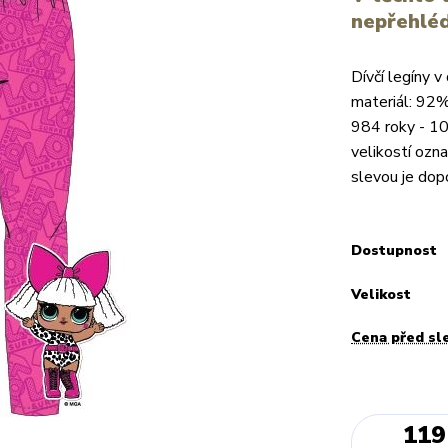
nepřehléd
Dívčí legíny v
materiál: 92%
984 roky - 10
velikostí ozna
slevou je dop
Dostupnost
Velikost
Cena před sl
119