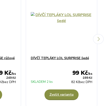
E růžové
DÍVČÍ TEPLÁKY LOL SURPRISE šedé
9 Kč
99 Kč
/
ks
/
ks
249 Kč
199 Kč
SKLADEM 2 ks
Kč
bez DPH
82 Kč
bez DPH
Zvolit variantu