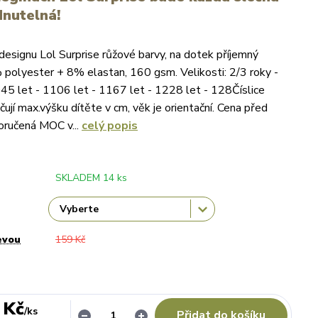
nutelná!
 designu Lol Surprise růžové barvy, na dotek příjemný
 polyester + 8% elastan, 160 gsm. Velikosti: 2/3 roky -
45 let - 1106 let - 1167 let - 1228 let - 128Číslice
čují max.výšku dítěte v cm, věk je orientační. Cena před
oručená MOC v...
celý popis
SKLADEM 14 ks
evou
159 Kč
 Kč
/
ks
Přidat do košíku