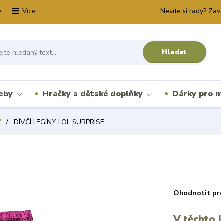
y
Nevíte si rady? Zav
Více
Hledat
řeby
Hračky a dětské doplňky
Dárky pro m
Y
DÍVČÍ LEGÍNY LOL SURPRISE
Ohodnotit pr
V těchto 