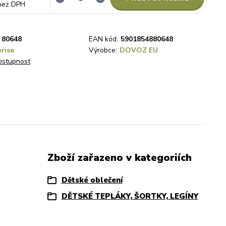
bez DPH
80648
EAN kód:
5901854880648
prise
Výrobce:
DOVOZ EU
dostupnost
Zboží zařazeno v kategoriích
Dětské oblečení
DĚTSKÉ TEPLÁKY, ŠORTKY, LEGÍNY