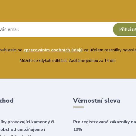
Přihlási
uhlasím se
zpracováním osobních údajů
za účelem rozesílky newsle
Můžete se kdykoli odhlásit. Zasíláme jednou za 14 dní.
chod
Věrnostní sleva
íky provozující kamenný či
Pro registrované zákazníky na
 obchod umožňujeme i
10%