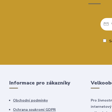
So
Informace pro zákazníky
Velkoob
Obchodní podmínky
Pro živnostn
internetový
Ochrana soukromí GDPR