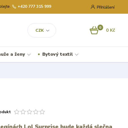
olejte.
+420 777 315 999
Přihlášení
0
0 Kč
CZK
uže a ženy
Bytový textil
odukt
legínách Lol Surprise bude každá slečna