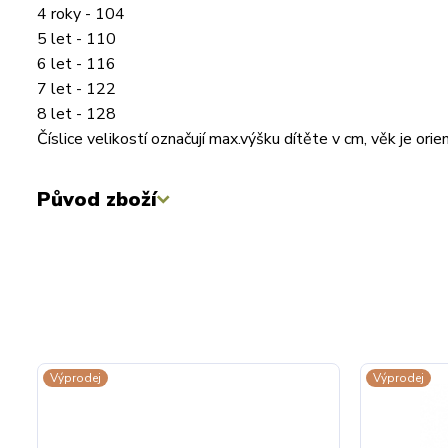
4 roky - 104
5 let - 110
6 let - 116
7 let - 122
8 let - 128
Číslice velikostí označují max.výšku dítěte v cm, věk je or
Původ zboží
Výprodej
Výprodej