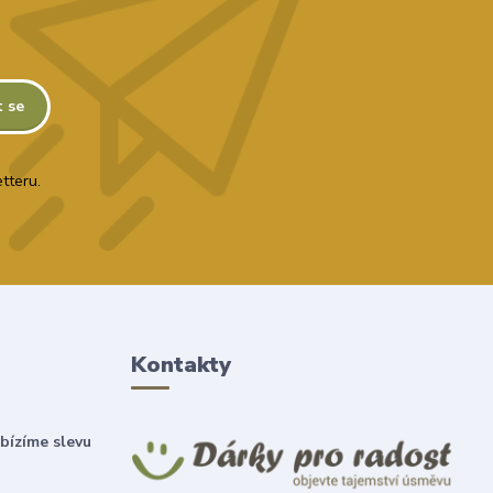
t se
tteru.
Kontakty
bízíme slevu