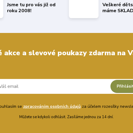
Jsme tu pro vás již od
Veškeré děts
roku 2008!
máme SKLAD
 akce a slevové poukazy zdarma na V
Přihlási
uhlasím se
zpracováním osobních údajů
za účelem rozesílky newsle
Můžete se kdykoli odhlásit. Zasíláme jednou za 14 dní.