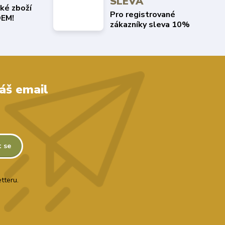
SLEVA
ké zboží
Pro registrované
EM!
zákazníky sleva 10%
áš email
t se
tteru.