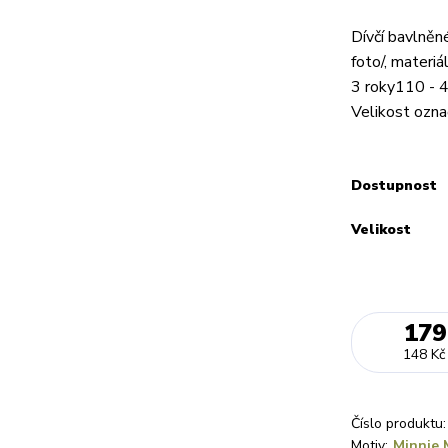
Dívčí bavlněn
foto/, materi
3 roky110 - 4
Velikost označ
Dostupnost
Velikost
179
148 Kč
Číslo produktu:
Motiv:
Minnie 