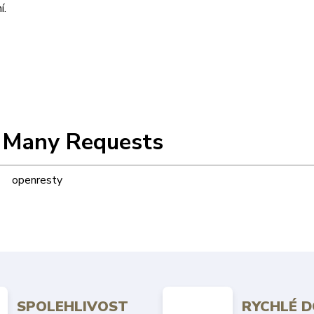
í.
 Many Requests
openresty
SPOLEHLIVOST
RYCHLÉ 