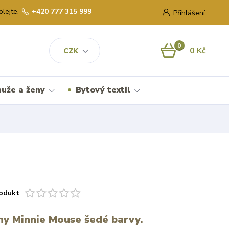
olejte.
+420 777 315 999
Přihlášení
0
0 Kč
CZK
uže a ženy
Bytový textil
odukt
íny Minnie Mouse šedé barvy.