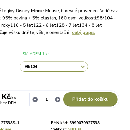
é legíny Disney Minnie Mouse, barevné provedení šedé /viz.
ál: 95% bavlna + 5% elastan, 160 gsm, velikosti:98/104 -
 roky116 - 5 let122 - 6 let128 - 7 let134 - 8 let
uje výšku dítěte, věk je orientační.
celý popis
SKLADEM 1 ks
 Kč
/
ks
Přidat do košíku
bez DPH
27538S-1
EAN kód:
5999079927538
Mouse
Velikost:
98/104