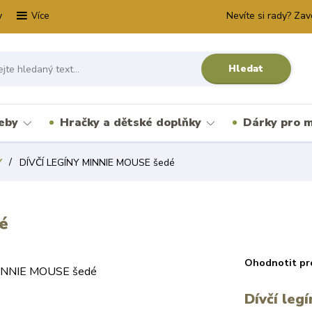
y
Nevíte si rady? Zav
Více
Hledat
řeby
Hračky a dětské doplňky
Dárky pro m
Y
DÍVČÍ LEGÍNY MINNIE MOUSE šedé
é
Ohodnotit pr
Dívčí leg