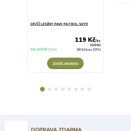
DÍVČÍ LEGÍNY PAW PATROL SKYE
DÍVČÍ ŠUSŤÁ
PATROL růžo
119 Kč
/
ks
159 Kč
SKLADEM 10 ks
SKLADEM 1 ks
98 Kč
bez DPH
Zvolit variantu
Z
DOPRAVA ZDARMA