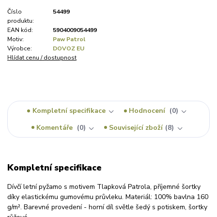
Číslo
54499
produktu:
EAN kód:
5904009054499
Motiv:
Paw Patrol
Výrobce:
DOVOZ EU
Hlídat cenu / dostupnost
Kompletní specifikace
Hodnocení
0
Komentáře
0
Související zboží
8
Kompletní specifikace
Dívčí letní pyžamo s motivem Tlapková Patrola, příjemné šortky
díky elastickému gumovému průvleku. Materiál: 100% bavlna 160
g/m². Barevné provedení - horní díl světle šedý s potiskem, šortky