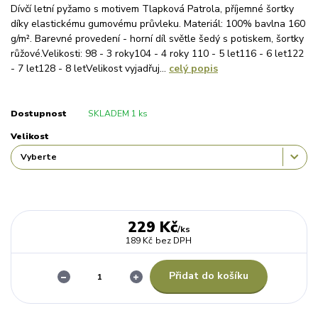
Dívčí letní pyžamo s motivem Tlapková Patrola, příjemné šortky
díky elastickému gumovému průvleku. Materiál: 100% bavlna 160
g/m². Barevné provedení - horní díl světle šedý s potiskem, šortky
růžové.Velikosti: 98 - 3 roky104 - 4 roky 110 - 5 let116 - 6 let122
- 7 let128 - 8 letVelikost vyjadřuj...
celý popis
Dostupnost
SKLADEM 1 ks
Velikost
229 Kč
/
ks
189 Kč
bez DPH
Přidat do košíku