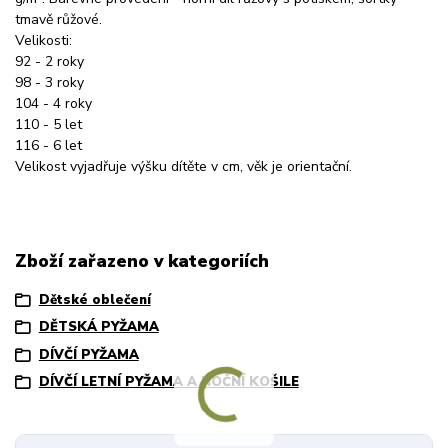
tmavě růžové.
Velikosti:
92 - 2 roky
98 - 3 roky
104 - 4 roky
110 - 5 let
116 - 6 let
Velikost vyjadřuje výšku dítěte v cm, věk je orientační.
Zboží zařazeno v kategoriích
Dětské oblečení
DĚTSKÁ PYŽAMA
DÍVČÍ PYŽAMA
DÍVČÍ LETNÍ PYŽAMA A NOČNÍ KOŠILE