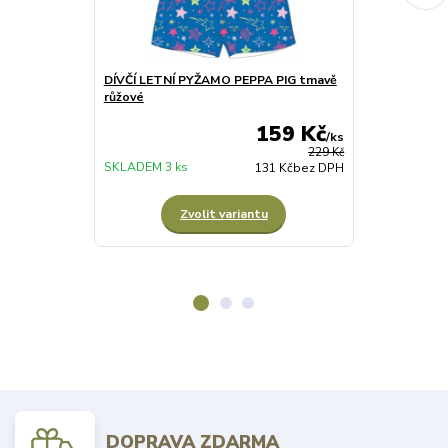
DÍVČÍ LETNÍ PYŽAMO PEPPA PIG tmavě
DÍVČÍ PLAVK
růžové
PEPPA PIG
159 Kč
/
ks
229 Kč
SKLADEM 3 ks
SKLADEM 4 ks
131 Kč
bez DPH
Zvolit variantu
Z
DOPRAVA ZDARMA