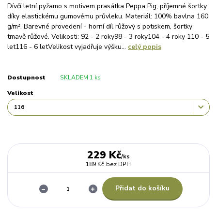
Dívčí letní pyžamo s motivem prasátka Peppa Pig, příjemné šortky
díky elastickému gumovému průvleku. Materiál: 100% bavlna 160
g/m². Barevné provedení - horní díl růžový s potiskem, šortky
tmavě růžové. Velikosti: 92 - 2 roky98 - 3 roky104 - 4 roky 110 - 5
let116 - 6 letVelikost vyjadřuje výšku...
celý popis
Dostupnost
SKLADEM 1 ks
Velikost
229 Kč
/
ks
189 Kč
bez DPH
Přidat do košíku