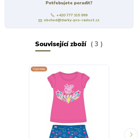
Potřebujete poradit?
+420 777 315 999
obchod@darky-pro-radost.cz
Související zboží
3
Výprodej
Výprodej