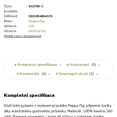
Číslo
94379R-2
produktu:
EAN kód:
5901854894379
Motiv:
Peppa Pig
Velikost:
116
Výrobce:
DOVOZ EU
Hlídat cenu / dostupnost
Kompletní specifikace
Hodnocení
0
Komentáře
0
Související zboží
3
Kompletní specifikace
Dívčí letní pyžamo s motivem prasátka Peppa Pig, příjemné šortky
díky elastickému gumovému průvleku. Materiál: 100% bavlna 160
g/m². Barevné provedení - horní díl růžový s potiskem, šortky