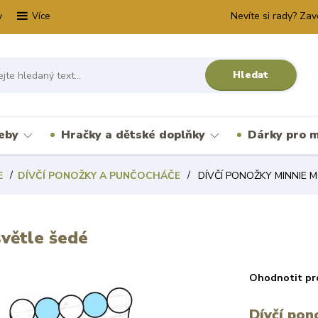
y
Nevíte si rady? Zav
Více
Hledat
řeby
Hračky a dětské doplňky
Dárky pro m
E
DÍVČÍ PONOŽKY A PUNČOCHÁČE
DÍVČÍ PONOŽKY MINNIE M
ětle šedé
Ohodnotit pr
Dívčí pon