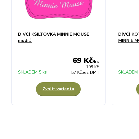
DÍVČÍ KŠILTOVKA MINNIE MOUSE
DÍVČÍ K
modrá
MINNIE M
69 Kč
/
ks
109 Kč
SKLADEM 5 ks
SKLADEM 
57 Kč
bez DPH
Zvolit variantu