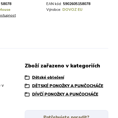
58078
EAN kód:
5902605158078
Mouse
Výrobce:
DOVOZ EU
dostupnost
Zboží zařazeno v kategoriích
Dětské oblečení
 v
DĚTSKÉ PONOŽKY A PUNČOCHÁČE
DÍVČÍ PONOŽKY A PUNČOCHÁČE
Potřebujete poradit?