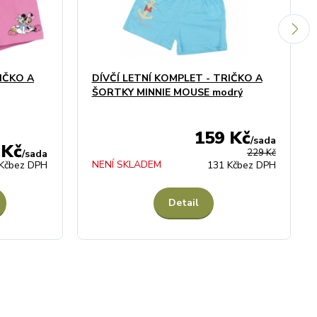
IČKO A
DÍVČÍ LETNÍ KOMPLET - TRIČKO A
ŠORTKY MINNIE MOUSE modrý
159 Kč
/
sada
 Kč
229 Kč
/
sada
NENÍ SKLADEM
Kč
bez DPH
131 Kč
bez DPH
Detail