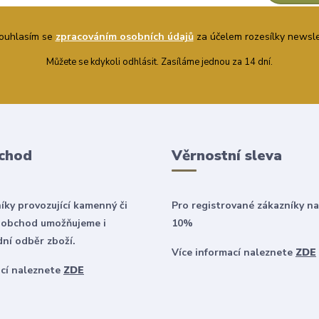
uhlasím se
zpracováním osobních údajů
za účelem rozesílky newsle
Můžete se kdykoli odhlásit. Zasíláme jednou za 14 dní.
chod
Věrnostní sleva
íky provozující kamenný či
Pro registrované zákazníky na
 obchod umožňujeme i
10%
ní odběr zboží.
Více informací naleznete
ZDE
ací naleznete
ZDE