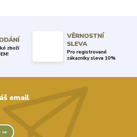
VĚRNOSTNÍ
DODÁNÍ
SLEVA
ké zboží
Pro registrované
EM!
zákazníky sleva 10%
áš email
t se