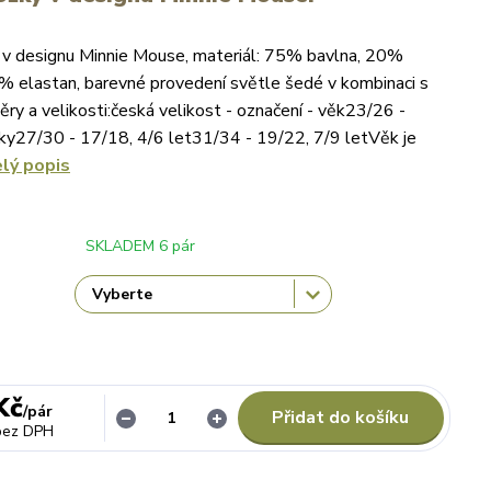
 v designu Minnie Mouse, materiál: 75% bavlna, 20%
% elastan, barevné provedení světle šedé v kombinaci s
y a velikosti:česká velikost - označení - věk23/26 -
ky27/30 - 17/18, 4/6 let31/34 - 19/22, 7/9 letVěk je
elý popis
SKLADEM 6 pár
Kč
/
pár
Přidat do košíku
bez DPH