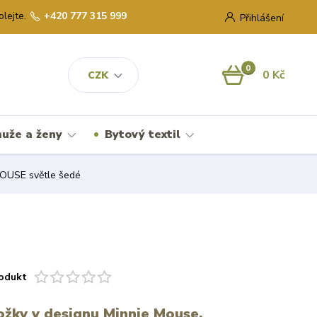
olejte.
+420 777 315 999
Přihlášení
0
0 Kč
CZK
uže a ženy
Bytový textil
OUSE světle šedé
odukt
ožky v designu Minnie Mouse.