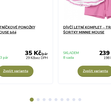
OTNÍČKOVÉ PONOŽKY
DÍVČÍ LETNÍ KOMPLET - TR
OUSE bílé
ŠORTKY MINNIE MOUSE
35 Kč
239
SKLADEM
/
pár
3 pár
8 sada
29 Kč
bez DPH
198 
Zvolit variantu
Zvolit variantu